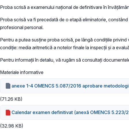
Proba scrisă a examenului naţional de definitivare în învăţămâ
Proba scrisă va fi precedată de o etapă eliminatorie, constând di
profesional personal.
Pentru a putea susţine proba scrisă, pe lângă condiţiile privind
condiţie: media aritmetică a notelor finale la inspecţii şi a evalu
Pentru informaţii în detaliu, vă rugăm să consultaţi documentel
Materiale informative
anexe 1-4 OMENCS 5.087/2016 aprobare metodologie
(71.26 KB)
Calendar examen definitivat (anexă OMENCS 5.223/20
(32.98 KB)