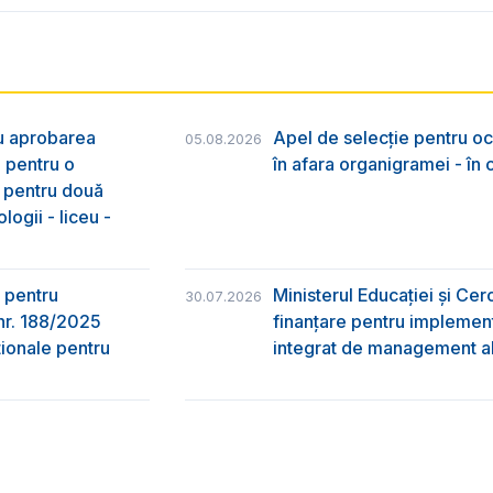
ru aprobarea
Apel de selecție pentru oc
05.08.2026
e pentru o
în afara organigramei - în
& pentru două
logii - liceu -
 pentru
Ministerul Educației și Ce
30.07.2026
nr. 188/2025
finanțare pentru implement
ţionale pentru
integrat de management al 