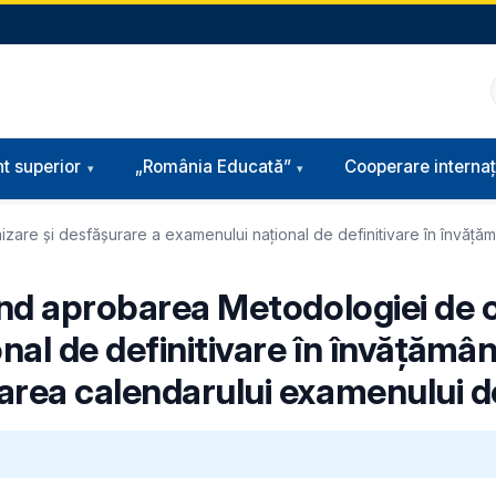
t superior
„România Educată”
Cooperare internaț
are şi desfăşurare a examenului naţional de definitivare în învăţămâ
ind aprobarea Metodologiei de o
al de definitivare în învăţământ
area calendarului examenului de