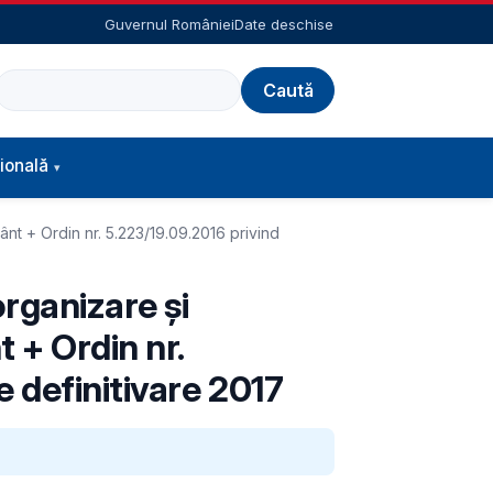
Guvernul României
Date deschise
Caută
ională
nt + Ordin nr. 5.223/19.09.2016 privind
rganizare şi
 + Ordin nr.
 definitivare 2017