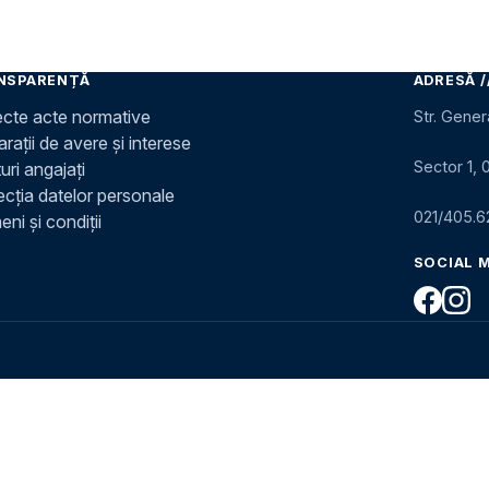
NSPARENȚĂ
ADRESĂ /
ecte acte normative
Str. Gener
rații de avere și interese
Sector 1, 
uri angajați
ecția datelor personale
021/405.6
ni și condiții
SOCIAL 