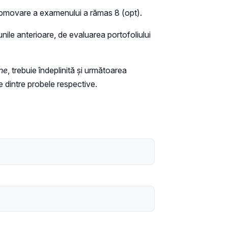
promovare a examenului a rămas 8 (opt).
unile anterioare, de evaluarea portofoliului
ne
, trebuie îndeplinită şi următoarea
re dintre probele respective.