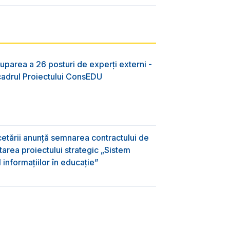
uparea a 26 posturi de experți externi -
 cadrul Proiectului ConsEDU
rcetării anunță semnarea contractului de
area proiectului strategic „Sistem
informațiilor în educație”