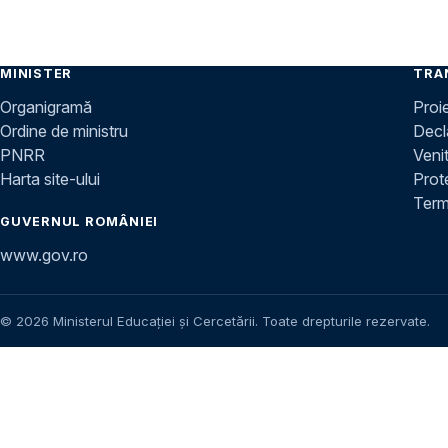
MINISTER
TRA
Organigramă
Proi
Ordine de ministru
Decla
PNRR
Venit
Harta site-ului
Prot
Terme
GUVERNUL ROMÂNIEI
www.gov.ro
© 2026 Ministerul Educației și Cercetării. Toate drepturile rezervate.