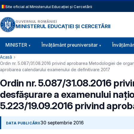
Sari la conținutul principal
Site oficial al Ministerului Educației și Cercetării
GUVERNUL ROMÂNIEI
MINISTERUL EDUCAȚIEI ȘI CERCETĂRII
Navigație principală
MINISTER
Învăţământ preuniversitar
Învățămân
Cale de navigare
Acasă
Ordin nr. 5.087/31.08.2016 privind aprobarea Metodologiei de organiz
aprobarea calendarului examenului de definitivare 2017
Ordin nr. 5.087/31.08.2016 priv
desfăşurare a examenului naţion
5.223/19.09.2016 privind aprob
30 septembrie 2016
DATA PUBLICĂRII