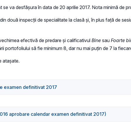
nt se va desfăşura în data de 20 aprilie 2017. Nota minimă de 
n două inspecţii de specialitate la clasă şi, în plus faţă de sesi
 vechimea efectivă de predare şi calificativul
Bine
sau
Foarte bi
ării portofoliului să fie minimum 8, dar nu mai puţin de 7 la fieca
e ataşate.
 examen definitivat 2017
16 aprobare calendar examen definitivat 2017)