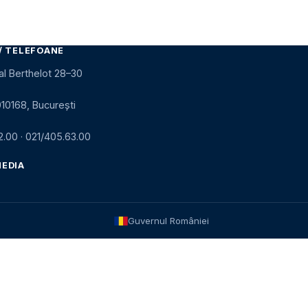
/ TELEFOANE
al Berthelot 28–30
010168, București
2.00
·
021/405.63.00
MEDIA
Guvernul României