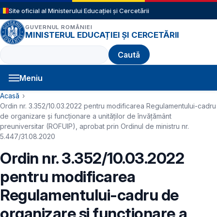
Sari la conținutul principal
Site oficial al Ministerului Educației și Cercetării
GUVERNUL ROMÂNIEI
MINISTERUL EDUCAȚIEI ȘI CERCETĂRII
Caută
Meniu
Navigație principală
Cale de navigare
Acasă
Ordin nr. 3.352/10.03.2022 pentru modificarea Regulamentului-cadru
de organizare şi funcţionare a unităţilor de învăţământ
preuniversitar (ROFUIP), aprobat prin Ordinul de ministru nr.
5.447/31.08.2020
Ordin nr. 3.352/10.03.2022
pentru modificarea
Regulamentului-cadru de
organizare şi funcţionare a