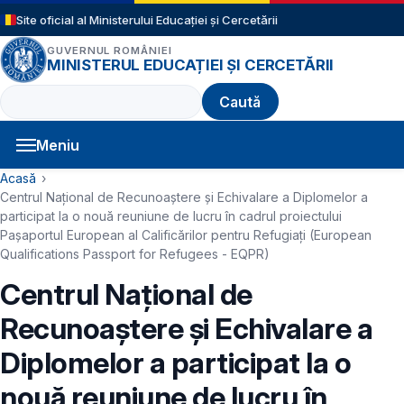
Sari la conținutul principal
Site oficial al Ministerului Educației și Cercetării
GUVERNUL ROMÂNIEI
MINISTERUL EDUCAȚIEI ȘI CERCETĂRII
Caută
Meniu
Navigație principală
Cale de navigare
Acasă
Centrul Național de Recunoaștere și Echivalare a Diplomelor a
participat la o nouă reuniune de lucru în cadrul proiectului
Pașaportul European al Calificărilor pentru Refugiați (European
Qualifications Passport for Refugees - EQPR)
Centrul Național de
Recunoaștere și Echivalare a
Diplomelor a participat la o
nouă reuniune de lucru în