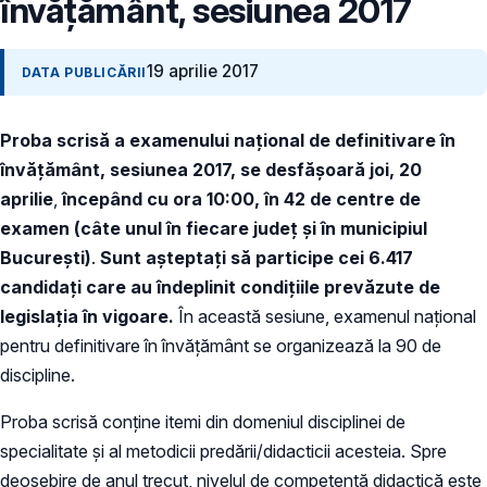
învăţământ, sesiunea 2017
19 aprilie 2017
DATA PUBLICĂRII
Proba scrisă a examenului naţional de definitivare în
învăţământ, sesiunea 2017, se desfăşoară joi, 20
aprilie
,
începând cu ora 10:00, în 42 de centre de
examen (câte unul în fiecare judeţ şi în municipiul
Bucureşti)
.
Sunt așteptați
să participe cei 6.417
candidați
care au îndeplinit condiţiile prevăzute de
legislația în vigoare.
În această sesiune, examenul naţional
pentru definitivare în învăţământ se organizează la 90 de
discipline.
Proba scrisă conţine itemi din domeniul disciplinei de
specialitate și al metodicii predării/didacticii acesteia. Spre
deosebire de anul trecut, nivelul de competență didactică este