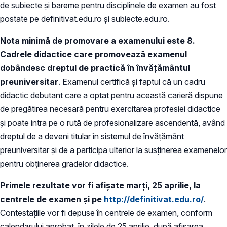
de subiecte şi bareme pentru disciplinele de examen au fost
postate pe definitivat.edu.ro și subiecte.edu.ro.
Nota minimă de promovare a examenului este 8.
Cadrele didactice care promovează examenul
dobândesc dreptul de practică în învăţământul
preuniversitar
. Examenul certifică şi faptul că un cadru
didactic debutant care a optat pentru această carieră dispune
de pregătirea necesară pentru exercitarea profesiei didactice
şi poate intra pe o rută de profesionalizare ascendentă, având
dreptul de a deveni titular în sistemul de învățământ
preuniversitar și de a participa ulterior la susținerea examenelor
pentru obținerea gradelor didactice.
Primele rezultate vor fi afişate marți, 25 aprilie, la
centrele de examen şi pe
http://definitivat.edu.ro/
.
Contestaţiile vor fi depuse în centrele de examen, conform
calendarului aprobat, în zilele de 25 aprilie, după afişarea