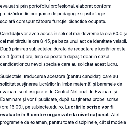
evaluat și prin portofoliul profesional, elaborat conform
precizărilor din programa de pedagogie şi psihologie
şcolară corespunzătoare funcţiei didactice ocupate.
Candidaţii vor avea acces în săli cel mai devreme la ora 8:00 şi
cel mai târziu la ora 8:45, pe baza unui act de identitate valabil.
După primirea subiectelor, durata de redactare a lucrărilor este
de 4 (patru) ore, timp ce poate fi depăşit doar în cazul
candidaţilor cu nevoi speciale care au solicitat acest lucru.
Subiectele, traducerea acestora (pentru candidații care au
solicitat susținerea lucrărilor în limba maternă) şi baremele de
evaluare sunt asigurate de Centrul National de Evaluare şi
Examinare şi vor fi publicate, după susţinerea probei scrise
(ora 16:00), pe subiecte.edu.ro.
Lucrările scrise vor fi
evaluate în 6 centre organizate la nivel naţional.
Atât
programele de examen, pentru toate disciplinele, cât şi modele