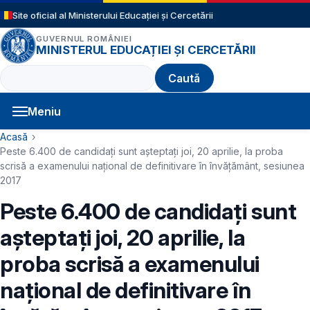
Sari la conținutul principal
Site oficial al Ministerului Educației și Cercetării
GUVERNUL ROMÂNIEI
MINISTERUL EDUCAȚIEI ȘI CERCETĂRII
Caută
Meniu
Navigație principală
Cale de navigare
Acasă
Peste 6.400 de candidaţi sunt aşteptaţi joi, 20 aprilie, la proba
scrisă a examenului naţional de definitivare în învăţământ, sesiunea
2017
Peste 6.400 de candidaţi sunt
aşteptaţi joi, 20 aprilie, la
proba scrisă a examenului
naţional de definitivare în