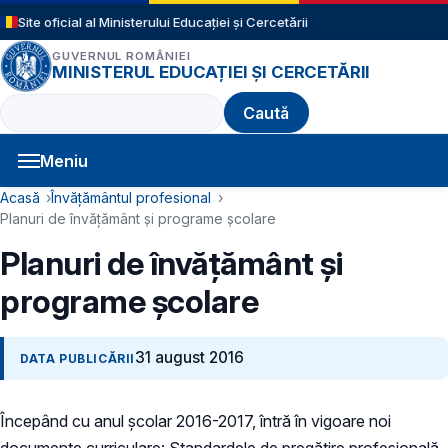
Sari la conținutul principal
Site oficial al Ministerului Educației și Cercetării
GUVERNUL ROMÂNIEI
MINISTERUL EDUCAȚIEI ȘI CERCETĂRII
Caută
Meniu
Navigație principală
Cale de navigare
Acasă
Învățământul profesional
Planuri de învățământ și programe școlare
Planuri de învățământ și
programe școlare
31 august 2016
DATA PUBLICĂRII
Începând cu anul școlar 2016-2017, întră în vigoare noi
documente curriculare: Standardele de pregătire profesională