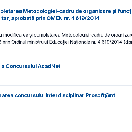
letarea Metodologiei-cadru de organizare şi funcţio
sitar, aprobată prin OMEN nr. 4.619/2014
ru modificarea şi completarea Metodologiei-cadru de organizare 
ă prin Ordinul ministrului Educaţiei Naţionale nr. 4.619/2014 (dis
e a Concursului AcadNet
rarea concursului interdisciplinar Prosoft@nt