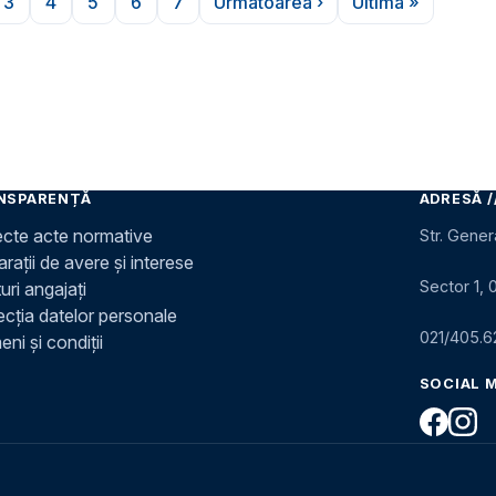
3
4
5
6
7
Următoarea ›
Ultima »
ina
Pagina
Pagina
Pagina
Pagina
Pagina
Pagina următoare
Ultima pagin
NSPARENȚĂ
ADRESĂ /
ecte acte normative
Str. Gener
rații de avere și interese
Sector 1, 
uri angajați
ecția datelor personale
021/405.6
ni și condiții
SOCIAL 