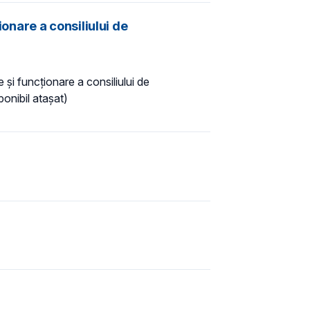
nare a consiliului de
şi funcţionare a consiliului de
ponibil atașat)