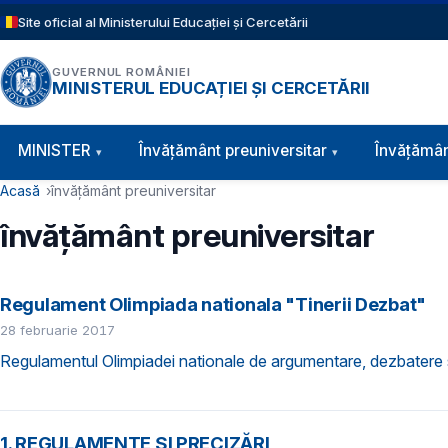
Sari la conținutul principal
Site oficial al Ministerului Educației și Cercetării
GUVERNUL ROMÂNIEI
MINISTERUL EDUCAȚIEI ȘI CERCETĂRII
Navigație principală
MINISTER
Învăţământ preuniversitar
Învățămân
Cale de navigare
Acasă
învățământ preuniversitar
învățământ preuniversitar
Regulament Olimpiada nationala "Tinerii Dezbat"
28 februarie 2017
Regulamentul Olimpiadei nationale de argumentare, dezbatere si
1. REGULAMENTE ȘI PRECIZĂRI