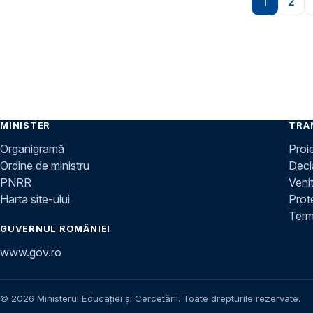
1
2
Pagina
Pag
MINISTER
TRA
Organigramă
Proi
Ordine de ministru
Decla
PNRR
Venit
Harta site-ului
Prot
Terme
GUVERNUL ROMÂNIEI
www.gov.ro
© 2026 Ministerul Educației și Cercetării. Toate drepturile rezervate.