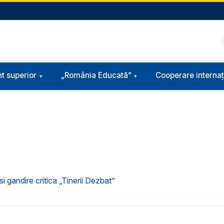
t superior
„România Educată”
Cooperare internaț
 gandire critica „Tinerii Dezbat”