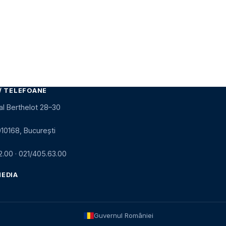
ă
/ TELEFOANE
al Berthelot 28–30
010168, București
2.00
·
021/405.63.00
MEDIA
Guvernul României