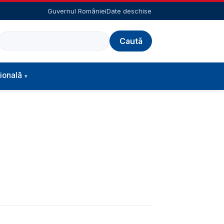
Guvernul României
Date deschise
Caută
ională