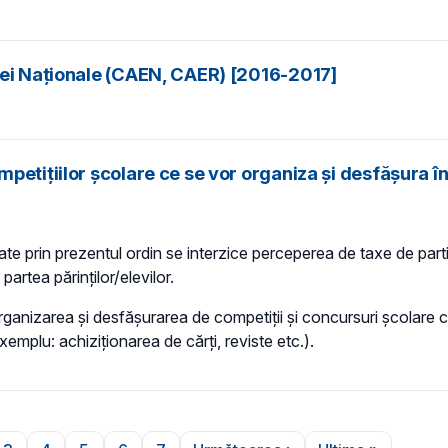
iei Naționale (CAEN, CAER) [2016-2017]
etițiilor școlare ce se vor organiza și desfășura în 
e prin prezentul ordin se interzice perceperea de taxe de partici
partea părinților/elevilor.
organizarea și desfășurarea de competiții și concursuri școlare c
exemplu: achiziționarea de cărți, reviste etc.).