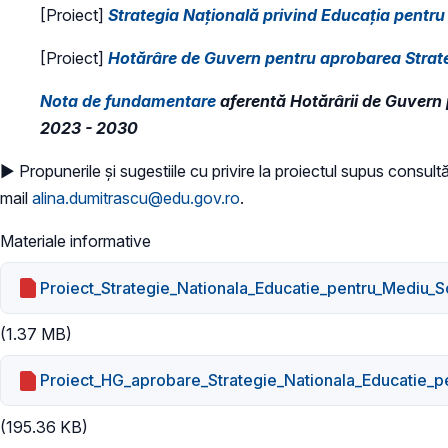
[Proiect]
Strategia Națională privind Educația pentr
[Proiect]
Hotărâre de Guvern pentru aprobarea Strate
Nota de fundamentare
aferentă Hotărârii de Guvern 
2023 - 2030
► Propunerile și sugestiile cu privire la proiectul supus consultăr
mail
alina.dumitrascu@edu.gov.ro
.
Materiale informative
Proiect_Strategie_Nationala_Educatie_pentru_Mediu_S
(1.37 MB)
Proiect_HG_aprobare_Strategie_Nationala_Educatie_p
(195.36 KB)