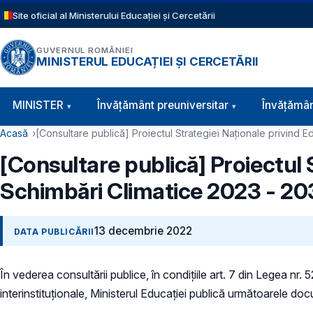
Sari la conținutul principal
Site oficial al Ministerului Educației și Cercetării
GUVERNUL ROMÂNIEI
MINISTERUL EDUCAȚIEI ȘI CERCETĂRII
Navigație principală
MINISTER
Învăţământ preuniversitar
Învățămân
Cale de navigare
Acasă
[Consultare publică] Proiectul Strategiei Naționale privind 
[Consultare publică] Proiectul 
Schimbări Climatice 2023 - 2
13 decembrie 2022
DATA PUBLICĂRII
În vederea consultării publice, în condiţiile art. 7 din Legea nr.
interinstituționale, Ministerul Educaţiei publică următoarele do