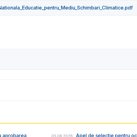
ationala_Educatie_pentru_Mediu_Schimbari_Climatice.pdf
ru aprobarea
Apel de selecție pentru oc
05.08.2026