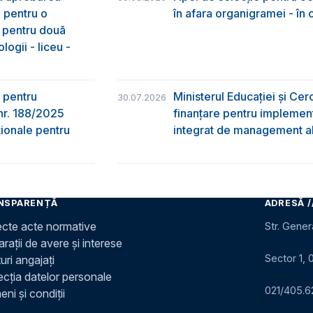
e pentru o
în afara organigramei - în
& pentru două
logii - liceu -
 pentru
Ministerul Educației și Ce
30.07.2026
nr. 188/2025
finanțare pentru implement
ţionale pentru
integrat de management al 
NSPARENȚĂ
ADRESĂ /
ecte acte normative
Str. Gener
rații de avere și interese
Sector 1, 
uri angajați
ecția datelor personale
021/405.6
ni și condiții