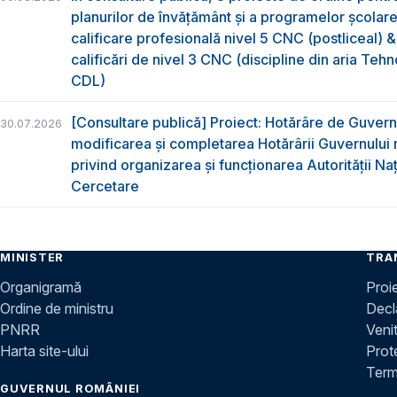
planurilor de învățământ și a programelor școlar
calificare profesională nivel 5 CNC (postliceal) 
calificări de nivel 3 CNC (discipline din aria Tehno
CDL)
[Consultare publică] Proiect: Hotărâre de Guvern
30.07.2026
modificarea și completarea Hotărârii Guvernului 
privind organizarea şi funcţionarea Autorităţii Na
Cercetare
MINISTER
TRA
Organigramă
Proi
Ordine de ministru
Decla
PNRR
Venit
Harta site-ului
Prot
Terme
GUVERNUL ROMÂNIEI