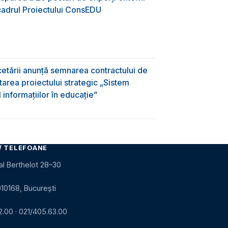
 cadrul Proiectului ConsEDU
rcetării anunță semnarea contractului de
area proiectului strategic „Sistem
informațiilor în educație”
/ TELEFOANE
al Berthelot 28–30
010168, București
2.00
·
021/405.63.00