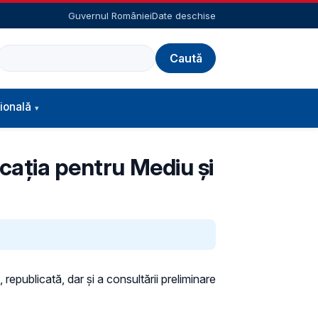
Guvernul României
Date deschise
Caută
ională
ucația pentru Mediu și
 republicată, dar și a consultării preliminare