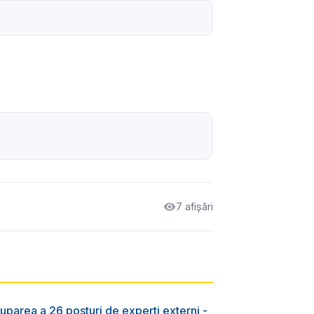
7 afișări
uparea a 26 posturi de experți externi -