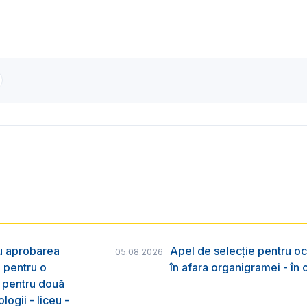
ru aprobarea
Apel de selecție pentru oc
05.08.2026
e pentru o
în afara organigramei - în
& pentru două
logii - liceu -