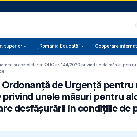
t superior
„România Educată”
Cooperare internaț
icarea și completarea OUG nr. 144/2020 privind unele măsuri pentru
ice
e Ordonanță de Urgență pentru 
privind unele măsuri pentru al
 desfăşurării în condiţiile de 