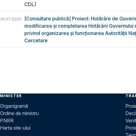
CDL)
[Consultare publică] Proiect: Hotărâre de Guvern
30.07.2026
modificarea și completarea Hotărârii Guvernului 
privind organizarea şi funcţionarea Autorităţii Na
Cercetare
MINISTER
TRA
Organigramă
Proi
Ordine de ministru
Decla
PNRR
Venit
Harta site-ului
Prot
Terme