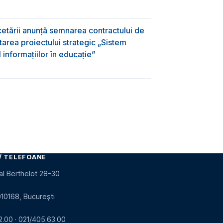
rcetării anunță semnarea contractului de
area proiectului strategic „Sistem
informațiilor în educație”
/ TELEFOANE
al Berthelot 28–30
010168, București
2.00
·
021/405.63.00