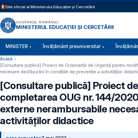
Sari la conținutul principal
Site oficial al Ministerului Educației și Cercetării
GUVERNUL ROMÂNIEI
MINISTERUL EDUCAȚIEI ȘI CERCETĂRII
Navigație principală
MINISTER
Învăţământ preuniversitar
Învățămân
Cale de navigare
Acasă
[Consultare publică] Proiect de Ordonanță de Urgență pentru modif
necesare desfăşurării în condiţiile de prevenţie a activităților didact
[Consultare publică] Proiect d
completarea OUG nr. 144/2020 
externe nerambursabile necesare
activităților didactice