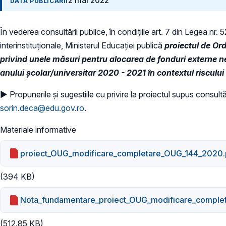
2 mai 2022
DATA PUBLICĂRII
În vederea consultării publice, în condiţiile art. 7 din Legea nr.
interinstituționale, Ministerul Educaţiei publică
proiectul de Or
privind unele măsuri pentru alocarea de fonduri externe ne
anului şcolar/universitar 2020 - 2021 în contextul riscul
► Propunerile și sugestiile cu privire la proiectul supus consultăr
sorin.deca@edu.gov.ro
.
Materiale informative
proiect_OUG_modificare_completare_OUG_144_2020.
(394 KB)
Nota_fundamentare_proiect_OUG_modificare_comple
(512.85 KB)