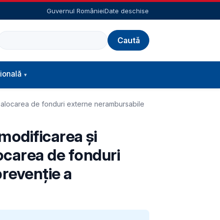
Guvernul României
Date deschise
Caută
ională
 alocarea de fonduri externe nerambursabile
modificarea și
ocarea de fonduri
prevenţie a