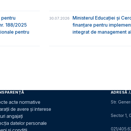
 pentru
Ministerul Educației și Ce
30.07.2026
nr. 188/2025
finanțare pentru implement
ţionale pentru
integrat de management al 
NSPARENȚĂ
ADRESĂ /
ecte acte normative
Str. Gener
rații de avere și interese
Sector 1, 
uri angajați
ecția datelor personale
021/405.6
ni și condiții