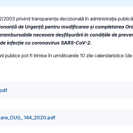
 52/2003 privind transparenţa decizională în administraţia publică,
donanță de Urgență pentru modificarea și completarea Or
rambursabile necesare desfăşurării în condiţiile de prevenţ
ui de infecţie cu coronavirus SARS-CoV-2.
ii publice pot fi trimise în următoarele 10 zile calendaristice (de
pdf
tare_OUG_ 144_2020.pdf