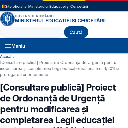
Sari la conținutul principal
Site oficial al Ministerului Educației și Cercetării
GUVERNUL ROMÂNIEI
MINISTERUL EDUCAȚIEI ȘI CERCETĂRII
Caută
Meniu
Navigație principală
Cale de navigare
Acasă
[Consultare publică] Proiect de Ordonanță de Urgență pentru
modificarea și completarea Legii educației naționale nr. 1/2011 și
prorogarea unor termene
[Consultare publică] Proiect
de Ordonanță de Urgență
pentru modificarea și
completarea Legii educației