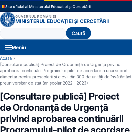
Sari la conținutul principal
Site oficial al Ministerului Educației și Cercetării
GUVERNUL ROMÂNIEI
MINISTERUL EDUCAȚIEI ȘI CERCETĂRII
Caută
Meniu
Navigație principală
Cale de navigare
Acasă
[Consultare publică] Proiect de Ordonanță de Urgență privind
aprobarea continuării Programului-pilot de acordare a unui suport
alimentar pentru preşcolarii şi elevii din 300 de unităţi de învăţământ
preuniversitar de stat (an școlar 2022 - 2023)
[Consultare publică] Proiect
de Ordonanță de Urgență
privind aprobarea continuării
Programului-pilot de acordare