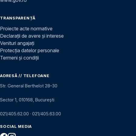
www.gov.ro
TRANSPARENȚĂ
Proiecte acte normative
Declarații de avere și interese
Venituri angajați
Protecția datelor personale
Termeni și condiții
ADRESĂ // TELEFOANE
Str. General Berthelot 28–30
Sector 1, 010168, București
021/405.62.00
·
021/405.63.00
SOCIAL MEDIA