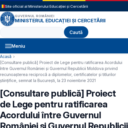
Sari la conținutul principal
Site oficial al Ministerului Educației și Cercetării
GUVERNUL ROMÂNIEI
MINISTERUL EDUCAȚIEI ȘI CERCETĂRII
Caută
Meniu
Navigație principală
Cale de navigare
Acasă
[Consultare publică] Proiect de Lege pentru ratificarea Acordului
între Guvernul României şi Guvernul Republicii Moldova privind
recunoașterea reciprocă a diplomelor, certificatelor şi titlurilor
științifice, semnat la București, la 23 noiembrie 2021
[Consultare publică] Proiect
de Lege pentru ratificarea
Acordului între Guvernul
României şi Guvernul Republicii