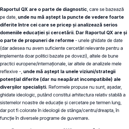
Raportul QX are o parte de diagnostic
, care se bazează
pe date,
unde nu mă aștept la puncte de vedere foarte
diferite între cei care se pricep și analizează serios
domeniile educației și cercetării
.
Dar Raportul QX are și
o parte de propuneri de reforme
- unele ghidate de date
(dar adesea nu avem suficiente cercetări relevante pentru a
implementa doar politici bazate pe dovezi), altele de bune
practici europene/internaționale, iar altele de analizele mele
reflexive -,
unde mă aștept la unele viziuni/strategii
potențial diferite (dar nu neapărat incompatibile) ale
diverșilor specialiști
. Reformele propuse nu sunt, așadar,
ghidate ideologic, putând constitui arhitectura relativ stabilă a
sistemelor noastre de educație și cercetare pe termen lung,
dar pot fi colorate în ideologii de stânga/centru/dreapta, în
funcție în diversele programe de guvernare.