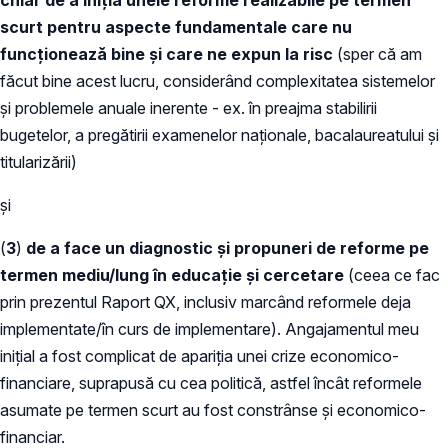
chiar de a iniția unele reforme realizabile pe termen
scurt pentru aspecte fundamentale care nu
funcționează bine și care ne expun la risc
(sper că am
făcut bine acest lucru, considerând complexitatea sistemelor
și problemele anuale inerente - ex. în preajma stabilirii
bugetelor, a pregătirii examenelor naționale, bacalaureatului și
titularizării)
și
(
3
)
de a face un diagnostic și propuneri de reforme pe
termen mediu/lung în educație și cercetare
(ceea ce fac
prin prezentul Raport QX, inclusiv marcând reformele deja
implementate/în curs de implementare). Angajamentul meu
inițial a fost complicat de apariția unei crize economico-
financiare, suprapusă cu cea politică, astfel încât reformele
asumate pe termen scurt au fost constrânse și economico-
financiar.