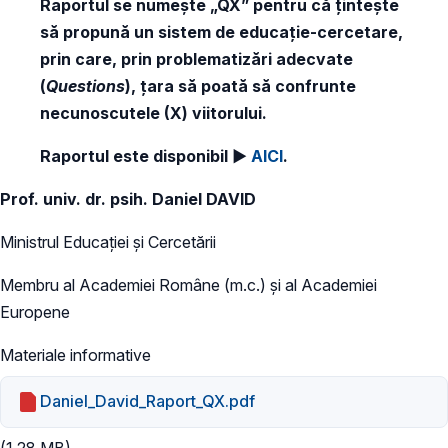
Raportul se numește „QX” pentru că țintește
să propună un sistem de educație-cercetare,
prin care, prin problematizări adecvate
(
Questions
), țara să poată să confrunte
necunoscutele (X) viitorului.
Raportul este disponibil ►
AICI
.
Prof. univ. dr. psih. Daniel DAVID
Ministrul Educației și Cercetării
Membru al Academiei Române (m.c.) și al Academiei
Europene
Materiale informative
Daniel_David_Raport_QX.pdf
(1.28 MB)