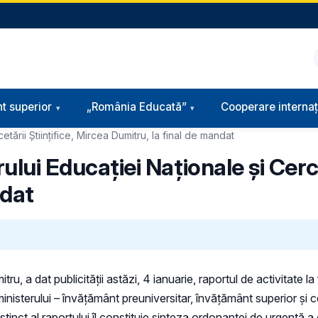
t superior
„România Educată”
Cooperare internaț
cetării Științifice, Mircea Dumitru, la final de mandat
ului Educației Naționale și Cercet
ndat
tru, a dat publicității astăzi, 4 ianuarie, raportul de activitate l
ministerului – învățământ preuniversitar, învățământ superior și
distinct al raportului îl constituie sinteza ordonanței de urgență 