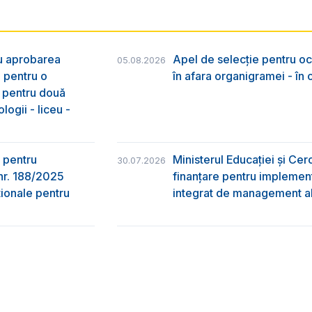
ru aprobarea
Apel de selecție pentru oc
05.08.2026
e pentru o
în afara organigramei - în
& pentru două
logii - liceu -
 pentru
Ministerul Educației și Ce
30.07.2026
nr. 188/2025
finanțare pentru implement
ţionale pentru
integrat de management al 