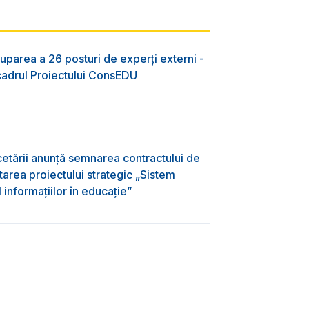
uparea a 26 posturi de experți externi -
 cadrul Proiectului ConsEDU
rcetării anunță semnarea contractului de
area proiectului strategic „Sistem
informațiilor în educație”