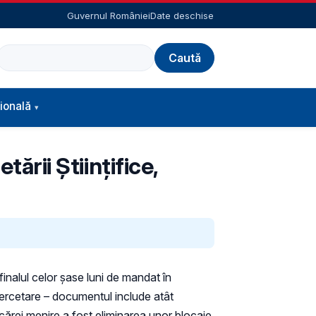
Guvernul României
Date deschise
Caută
ională
ării Științifice,
a finalul celor șase luni de mandat în
 cercetare – documentul include atât
a cărei menire a fost eliminarea unor blocaje