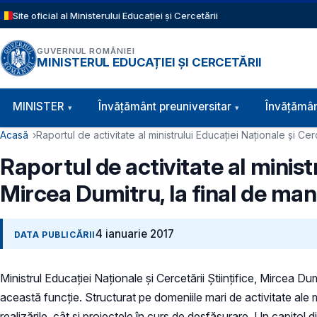
Sari la conținutul principal
Site oficial al Ministerului Educației și Cercetării
GUVERNUL ROMÂNIEI
MINISTERUL EDUCAȚIEI ȘI CERCETĂRII
Navigație principală
MINISTER
Învăţământ preuniversitar
Învățămân
Cale de navigare
Acasă
Raportul de activitate al ministrului Educației Naționale și Cer
Raportul de activitate al ministr
Mircea Dumitru, la final de ma
4 ianuarie 2017
DATA PUBLICĂRII
Ministrul Educației Naționale și Cercetării Științifice, Mircea Dumi
această funcție. Structurat pe domeniile mari de activitate ale 
realizările, cât și proiectele în curs de desfășurare. Un capitol 