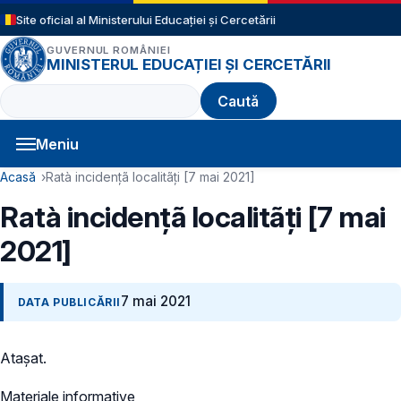
Sari la conținutul principal
Site oficial al Ministerului Educației și Cercetării
GUVERNUL ROMÂNIEI
MINISTERUL EDUCAȚIEI ȘI CERCETĂRII
Caută
Meniu
Navigație principală
Cale de navigare
Acasă
Ratà incidențã localitãți [7 mai 2021]
Ratà incidențã localitãți [7 mai
2021]
7 mai 2021
DATA PUBLICĂRII
Ataşat.
Materiale informative