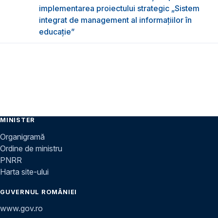
implementarea proiectului strategic „Sistem
integrat de management al informațiilor în
educație”
MINISTER
Organigramă
Ordine de ministru
PNRR
Harta site-ului
GUVERNUL ROMÂNIEI
www.gov.ro