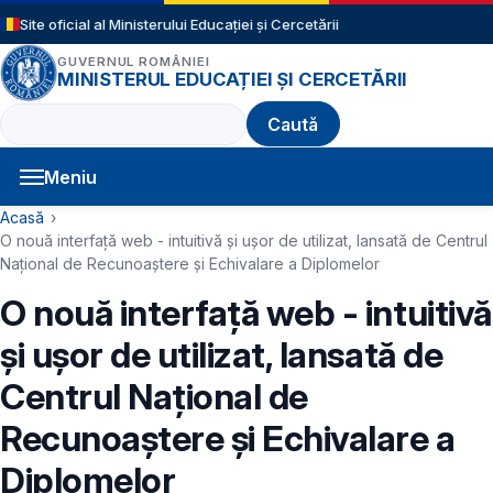
Sari la conținutul principal
Site oficial al Ministerului Educației și Cercetării
GUVERNUL ROMÂNIEI
MINISTERUL EDUCAȚIEI ȘI CERCETĂRII
Caută
Meniu
Navigație principală
Cale de navigare
Acasă
O nouă interfață web - intuitivă și ușor de utilizat, lansată de Centrul
Național de Recunoaștere și Echivalare a Diplomelor
O nouă interfață web - intuitivă
și ușor de utilizat, lansată de
Centrul Național de
Recunoaștere și Echivalare a
Diplomelor