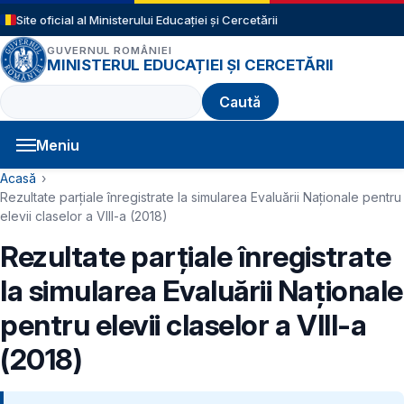
Sari la conținutul principal
Site oficial al Ministerului Educației și Cercetării
GUVERNUL ROMÂNIEI
MINISTERUL EDUCAȚIEI ȘI CERCETĂRII
Caută
Meniu
Navigație principală
Cale de navigare
Acasă
Rezultate parțiale înregistrate la simularea Evaluării Naţionale pentru
elevii claselor a VIII-a (2018)
Rezultate parțiale înregistrate
la simularea Evaluării Naţionale
pentru elevii claselor a VIII-a
(2018)