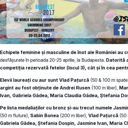
Echipele feminine și masculine de înot ale României au cu
desfășurate în perioada 20-25 aprilie, la Budapesta.
Datorită
competiția rezervată fetelor (locul 3), cât și în cea pentru
Elevii laureați cu aur sunt Vlad Pațurcă
(50 & 100 m spate
argint au fost obținute de Andrei Rusen
(100 m liber),
Mar
Ivan, Gabriela Gâdea, Maria Claudia Gâdea, Ștefania Do
Pe lista medaliaților cu bronz și-au trecut
numele Jasmi
(50 m fluture),
Sabin Bonea
(200 m liber),
Vlad Pațurcă
(50 
Gabriela Gâdea, Ștefania Dospin, Jasmine Ivan, Maria Cl