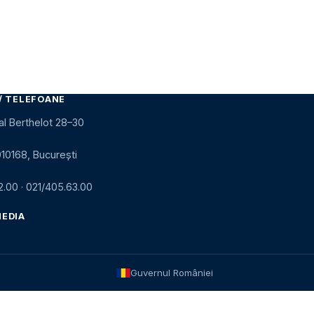
/ TELEFOANE
al Berthelot 28–30
010168, București
2.00
·
021/405.63.00
MEDIA
Guvernul României