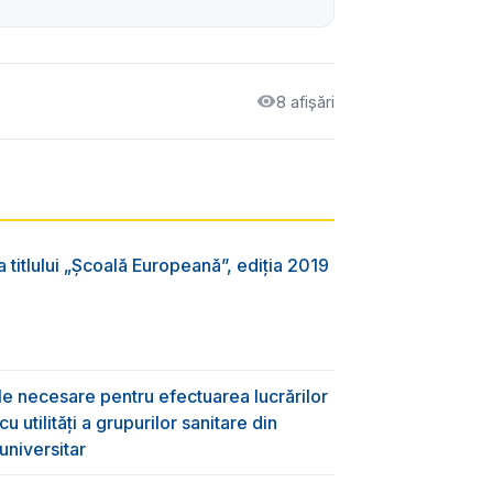
8 afișări
 titlului „Şcoală Europeană”, ediția 2019
ile necesare pentru efectuarea lucrărilor
 utilități a grupurilor sanitare din
universitar