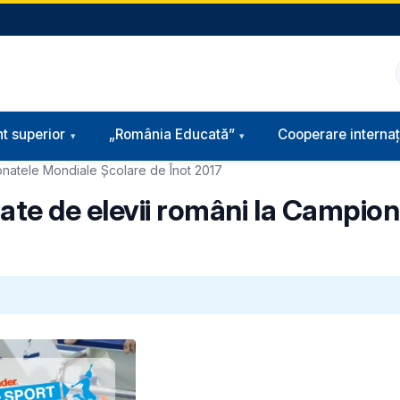
t superior
„România Educată”
Cooperare internaț
ionatele Mondiale Şcolare de Înot 2017
rate de elevii români la Campio