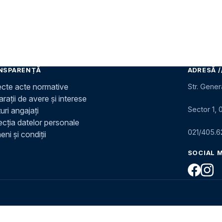
NSPARENȚĂ
ADRESĂ /
ecte acte normative
Str. Gener
rații de avere și interese
Sector 1, 
uri angajați
ecția datelor personale
021/405.6
ni și condiții
SOCIAL 