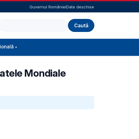
Guvernul României
Date deschise
Caută
ională
natele Mondiale