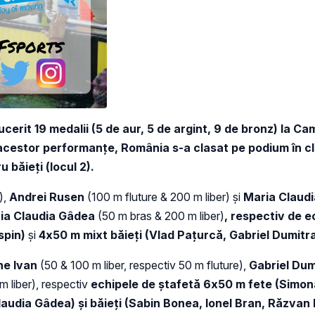
cerit 19 medalii (5 de aur, 5 de argint, 9 de bronz) la C
acestor performanțe, România s-a clasat pe podium în cla
 băieți (locul 2).
),
Andrei Rusen
(100 m fluture & 200 m liber) și
Maria Claud
ia Claudia Gâdea
(50 m bras & 200 m liber)
, respectiv de 
spin)
și
4x50 m mixt băieți (Vlad Pațurcă, Gabriel Dumit
ne
Ivan
(50 & 100 m liber, respectiv 50 m fluture),
Gabriel Du
m liber), respectiv
echipele de ștafetă 6x50 m fete
(Simon
audia Gâdea) și băieți
(Sabin Bonea, Ionel Bran, Răzvan 