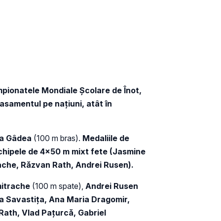
ampionatele Mondiale Şcolare de Înot,
samentul pe naţiuni, atât în
ia Gâdea
(100 m bras).
Medaliile de
echipele de 4×50 m mixt fete (Jasmine
rache, Răzvan Rath, Andrei Rusen).
mitrache
(100 m spate),
Andrei
Rusen
a Savastița, Ana Maria Dragomir,
Rath, Vlad Pațurcă, Gabriel