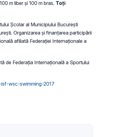
00 m liber și 100 m bras.
Toți
ului Şcolar al Municipiului Bucureşti
eşti. Organizarea şi finanţarea participării
onală afiliată Federaţiei Internaţionale a
tă de Federaţia Internaţională a Sportului
ng-isf-wsc-swimming-2017