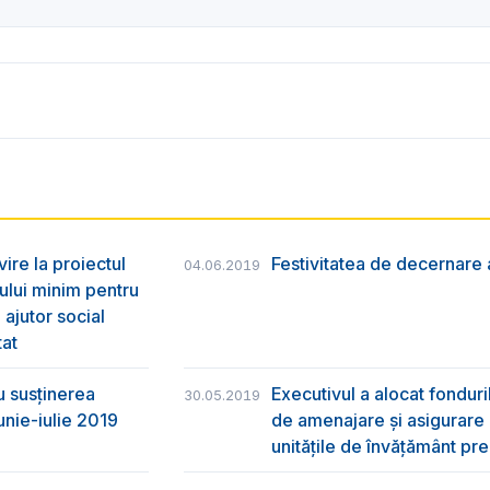
vire la proiectul
Festivitatea de decernare a
04.06.2019
ului minim pentru
 ajutor social
tat
u susţinerea
Executivul a alocat fondur
30.05.2019
unie-iulie 2019
de amenajare și asigurare cu
unitățile de învățământ pre