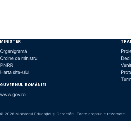
MINISTER
TRA
Organigramă
Proi
Ordine de ministru
Decla
PNRR
Venit
Harta site-ului
Prot
Terme
GUVERNUL ROMÂNIEI
www.gov.ro
© 2026 Ministerul Educației și Cercetării. Toate drepturile rezervate.