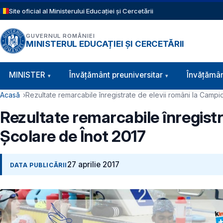
Sari la conținutul principal
Site oficial al Ministerului Educației și Cercetării
GUVERNUL ROMÂNIEI
MINISTERUL EDUCAȚIEI ȘI CERCETĂRII
Navigație principală
MINISTER
Învăţământ preuniversitar
Învățămân
Cale de navigare
Acasă
Rezultate remarcabile înregistrate de elevii români la Camp
Rezultate remarcabile înregist
Şcolare de Înot 2017
27 aprilie 2017
DATA PUBLICĂRII