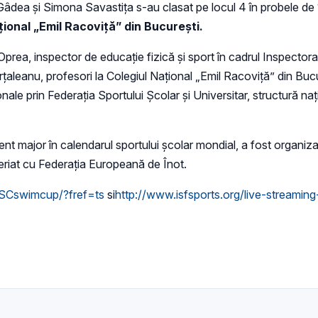
dea și Simona Savastița s-au clasat pe locul 4 în probele de 1
ional „Emil Racoviţă” din Bucureşti.
prea, inspector de educaţie fizică şi sport în cadrul Inspectorat
aleanu, profesori la Colegiul Naţional „Emil Racoviţă” din Bucur
ale prin Federaţia Sportului Şcolar şi Universitar, structură nați
t major în calendarul sportului şcolar mondial, a fost organiza
neriat cu Federaţia Europeană de Înot.
SCswimcup/?fref=ts
si
http://www.isfsports.org/live-streami