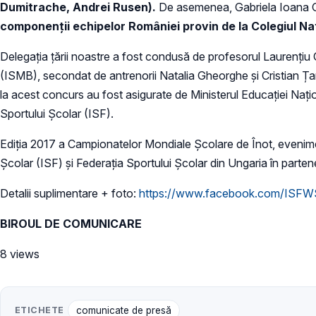
Dumitrache, Andrei Rusen).
De asemenea, Gabriela Ioana Gâ
componenții echipelor României provin de la Colegiul Naţ
Delegaţia țării noastre a fost condusă de profesorul Laurențiu O
(ISMB), secondat de antrenorii Natalia Gheorghe şi Cristian Țarț
la acest concurs au fost asigurate de Ministerul Educaţiei Naţion
Sportului Şcolar (ISF).
Ediția 2017 a Campionatelor Mondiale Şcolare de Înot, evenimen
Şcolar (ISF) şi Federaţia Sportului Şcolar din Ungaria în parte
Detalii suplimentare + foto:
https://www.facebook.com/ISFW
BIROUL DE COMUNICARE
8 views
ETICHETE
comunicate de presă