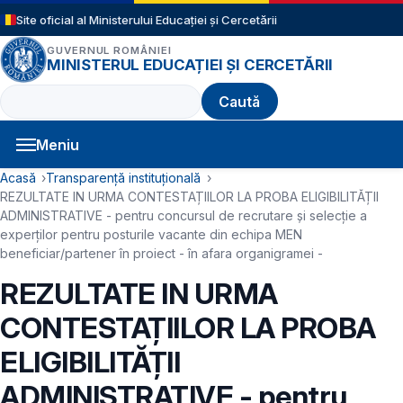
Sari la conținutul principal
Site oficial al Ministerului Educației și Cercetării
GUVERNUL ROMÂNIEI
MINISTERUL EDUCAȚIEI ȘI CERCETĂRII
Caută
Meniu
Navigație principală
Cale de navigare
Acasă
Transparență instituțională
REZULTATE IN URMA CONTESTAȚIILOR LA PROBA ELIGIBILITĂȚII
ADMINISTRATIVE - pentru concursul de recrutare și selecție a
experților pentru posturile vacante din echipa MEN
beneficiar/partener în proiect - în afara organigramei -
REZULTATE IN URMA
CONTESTAȚIILOR LA PROBA
ELIGIBILITĂȚII
ADMINISTRATIVE - pentru