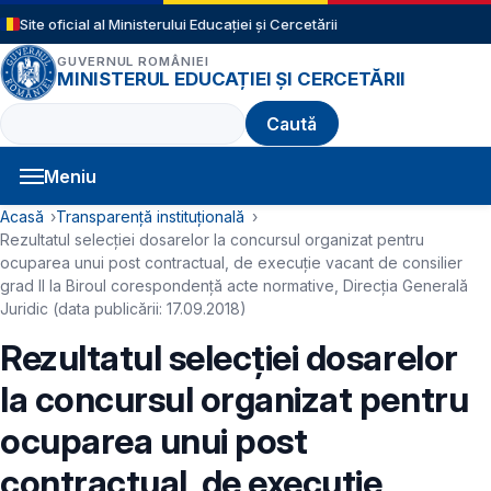
Sari la conținutul principal
Site oficial al Ministerului Educației și Cercetării
GUVERNUL ROMÂNIEI
MINISTERUL EDUCAȚIEI ȘI CERCETĂRII
Caută
Meniu
Navigație principală
Cale de navigare
Acasă
Transparență instituțională
Rezultatul selecției dosarelor la concursul organizat pentru
ocuparea unui post contractual, de execuție vacant de consilier
grad II la Biroul corespondență acte normative, Direcția Generală
Juridic (data publicării: 17.09.2018)
Rezultatul selecției dosarelor
la concursul organizat pentru
ocuparea unui post
contractual, de execuție