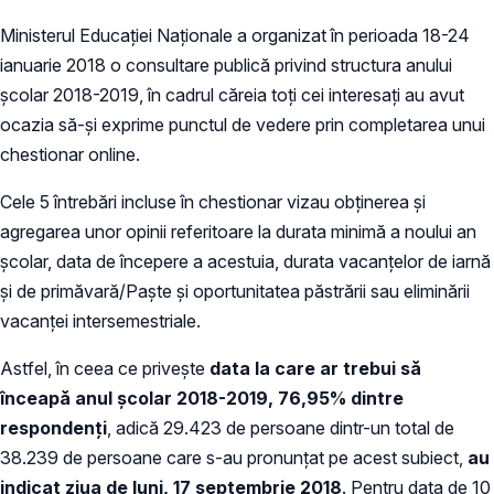
Ministerul Educației Naționale a organizat în perioada 18-24
ianuarie 2018 o consultare publică privind structura anului
școlar 2018-2019, în cadrul căreia toți cei interesați au avut
ocazia să-și exprime punctul de vedere prin completarea unui
chestionar online.
Cele 5 întrebări incluse în chestionar vizau obținerea și
agregarea unor opinii referitoare la durata minimă a noului an
școlar, data de începere a acestuia, durata vacanțelor de iarnă
și de primăvară/Paște și oportunitatea păstrării sau eliminării
vacanței intersemestriale.
Astfel, în ceea ce privește
data la care ar trebui să
înceapă anul
ș
colar 2018-2019, 76,95% dintre
respondenți
, adică 29.423 de persoane dintr-un total de
38.239 de persoane care s-au pronunțat pe acest subiect,
au
indicat ziua de luni, 17 septembrie 2018
. Pentru data de 10