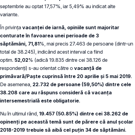
septembrie au optat 17,57%, iar 5,49% au indicat alte
variante.
În privința
vacanței de iarnă, opiniile sunt majoritar
conturate în favoarea unei perioade de 3
săptămâni,
71,81
%, mai precis 27.463 de persoane (dintr-un
total de 38.245), indicând acest interval ca fiind
optim.
52,02
% (adică 19.835 dintre cei 38.126 de
respondenți) s-au orientat către o
vacanță de
primăvară/Paște cuprinsă între 20 aprilie și 5 mai 2019
.
De asemenea,
22.732 de persoane (
59,50%)
dintre cele
38.208 care au răspuns consideră că vacanța
intersemestrială este obligatorie
.
Nu în ultimul rând,
19.457 (
5
0.85%)
dintre cei 38.262 de
opinenți pe această temă sunt de părere că
anul
ș
colar
2018-2019 trebuie să aibă cel puțin
34
de săptămâni
.