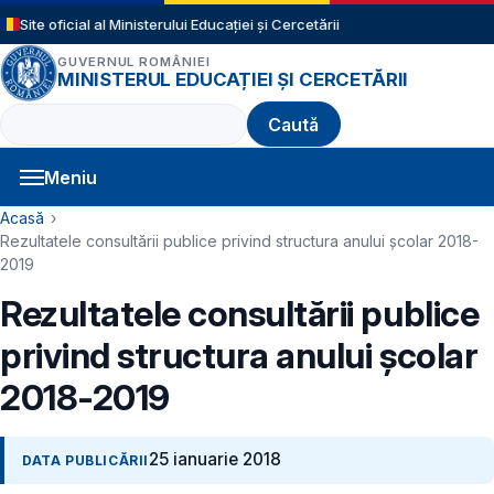
Sari la conținutul principal
Site oficial al Ministerului Educației și Cercetării
GUVERNUL ROMÂNIEI
MINISTERUL EDUCAȚIEI ȘI CERCETĂRII
Caută
Meniu
Navigație principală
Cale de navigare
Acasă
Rezultatele consultării publice privind structura anului școlar 2018-
2019
Rezultatele consultării publice
privind structura anului școlar
2018-2019
25 ianuarie 2018
DATA PUBLICĂRII