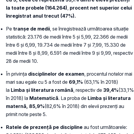
la toate probele (164.264)
,
procent net superior celui
înregistrat anul trecut (47%).
Pe
tranşe de medii
, se înregistrează următoarea situaţie
statistică: 23.176 de medii între 5 şi 5,99, 22.366 de medii
între 6 şi 6,99, 19.734 de medii între 7 şi 7,99, 15.330 de
medii între 8 şi 8,99, 6.591 de medii între 9 şi 9,99, respectiv
28 de medii 10.
În privința
disciplinelor de examen
, procentul notelor mai
mari sau egale cu 5 a fost de
69,1%
(63,1% în 2018)
la
Limba şi literatura română
, respectiv de
39,4%
(33,1%
în 2018) la
Matematică
. La proba de
Limba şi literatura
maternă, 85,9%
(82,6% în 2018) din elevii prezenți au
primit note peste 5.
Ratele de prezență pe discipline
au fost următoarele: