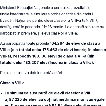
Ministerul Educaţiei Naţionale a centralizat rezultatele
finale înregistrate la simularea probelor scrise din cadrul
Evaluării Naţionale pentru elevii claselor a VIII-a (EN VIII),
desfășurată în perioada 11- 13 martie. La această simulare au
participat, în premieră, și elevii claselor a VII-a.
Au participat la toate probele
164.264 de elevi de clasa a
VIII-a (din totalul celor 175.463 de elevi înscriși în clasa a
VIII-a), respectiv 168.108 elevi de clasa a VII-a (din
totalul celor 182.207 elevi înscriși în clasa a VII-a).
Pe clase, sinteza datelor arată astfel:
Clasa a VIII-a
La
simularea
susținută de elevii claselor a VIII-
a
,
87.225 de elevi au obţinut medii mai mari sau egale
cu 5, ceea ce reprezintă 53,1% dintre elevii prezenți