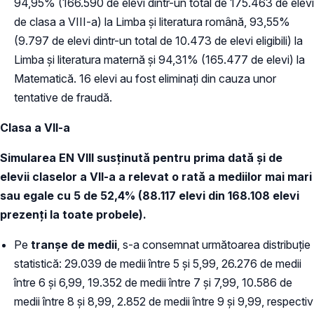
94,95% (166.590 de elevi dintr-un total de 175.463 de elevi
de clasa a VIII-a) la Limba și literatura română, 93,55%
(9.797 de elevi dintr-un total de 10.473 de elevi eligibili) la
Limba și literatura maternă și 94,31% (165.477 de elevi) la
Matematică. 16 elevi au fost eliminați din cauza unor
tentative de fraudă.
Clasa a VII-a
Simularea EN VIII susținută pentru prima dată și de
elevii claselor a VII-a a relevat o rată a mediilor mai mari
sau egale cu 5 de 52,4% (88.117 elevi din 168.108 elevi
prezenți la toate probele).
Pe
tranşe de medii
, s-a consemnat următoarea distribuție
statistică: 29.039 de medii între 5 şi 5,99, 26.276 de medii
între 6 şi 6,99, 19.352 de medii între 7 şi 7,99, 10.586 de
medii între 8 şi 8,99, 2.852 de medii între 9 şi 9,99, respectiv