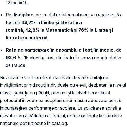
12 medii 10.
Pe d
iscipline
, procentul notelor mai mari sau egale cu 5 a
fost de
64,2%
la
Limba şi literatura
română
,
42,8%
la
Matematică
și
76% la
Limba şi
literatura maternă.
Rata de participare în ansamblu a fost, în medie, de
93,6 %.
15 elevi au fost eliminați din cauza unor tentative
de fraudă.
Rezultatele vor fi analizate la nivelul fiecărei unități de
învățământ prin discuții individuale cu elevii, dezbateri la nivelul
clasei, ședințe cu părinții, precum și la nivelul consiliului
profesoral în vederea adoptării unor măsuri adecvate pentru
îmbunătățirea performanțelor școlare. La solicitarea scrisă a
elevului sau a părintelui/tutorelui, notele obținute la simulările
naționale pot fi trecute în catalog.