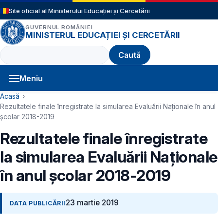
Sari la conținutul principal
Site oficial al Ministerului Educației și Cercetării
GUVERNUL ROMÂNIEI
MINISTERUL EDUCAȚIEI ȘI CERCETĂRII
Caută
Meniu
Navigație principală
Cale de navigare
Acasă
Rezultatele finale înregistrate la simularea Evaluării Naţionale în anul
școlar 2018-2019
Rezultatele finale înregistrate
la simularea Evaluării Naţionale
în anul școlar 2018-2019
23 martie 2019
DATA PUBLICĂRII