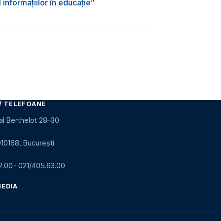
informațiilor în educație”
/ TELEFOANE
al Berthelot 28–30
010168, București
2.00
·
021/405.63.00
MEDIA