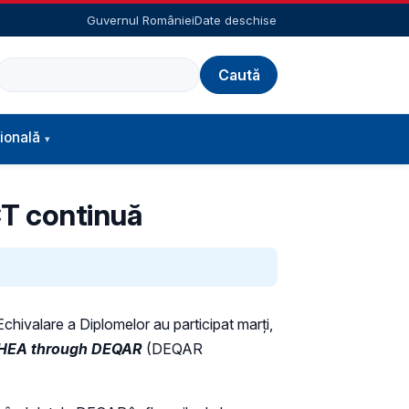
Guvernul României
Date deschise
Caută
ională
CT continuă
chivalare a Diplomelor au participat marți,
 EHEA through DEQAR
(DEQAR