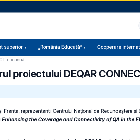
t superior
„România Educată”
Cooperare internaț
ECT continuă
 cadrul proiectului DEQAR CONNE
i Franța, reprezentanții Centrului Național de Recunoaștere și E
i
Enhancing the Coverage and Connectivity of QA in the