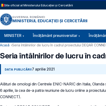
Sari la conținutul principal
Site oficial al Ministerului Educației și Cercetării
GUVERNUL ROMÂNIEI
MINISTERUL EDUCAȚIEI ȘI CERCETĂRII
Navigație principală
MINISTER
Învăţământ preuniversitar
Învățămân
Cale de navigare
Acasă
Seria întâlnirilor de lucru în cadrul proiectului DEQAR CONN
Seria întâlnirilor de lucru în
7 aprilie 2021
DATA PUBLICĂRII
Alături de omologi din Centrele ENIC-NARIC din Italia, Olanda ș
6 aprilie, la cea de-a patra reuniune de lucru online a proiectulu
CONNECT).