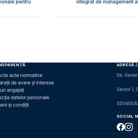
ţionale pentru
integrat de management al 
NSPARENȚĂ
ADRESĂ /
ecte acte normative
Str. Gener
rații de avere și interese
Sector 1, 
uri angajați
ecția datelor personale
021/405.6
ni și condiții
SOCIAL 