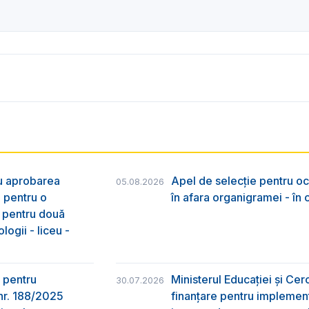
ru aprobarea
Apel de selecție pentru oc
05.08.2026
e pentru o
în afara organigramei - în
& pentru două
logii - liceu -
 pentru
Ministerul Educației și Ce
30.07.2026
nr. 188/2025
finanțare pentru implement