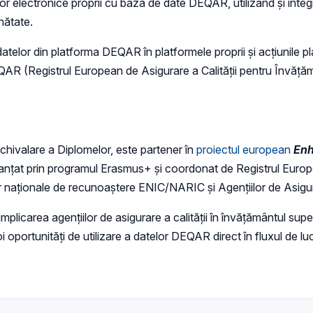
ectronice proprii cu baza de date DEQAR, utilizând și integr
inătate.
atelor din platforma DEQAR în platformele proprii și acțiunile plan
AR (Registrul European de Asigurare a Calității pentru Învățămâ
Echivalare a Diplomelor, este partener în
proiectul european
Enh
t prin programul Erasmus+ și coordonat de Registrul European
lor naționale de recunoaștere ENIC/NARIC și Agențiilor de Asigur
carea agențiilor de asigurare a calității în învățământul super
 oportunități de utilizare a datelor DEQAR direct în fluxul de lu