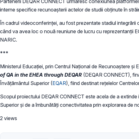
Partenerii DEQAR CONNECT urmăresc conexiunea platformelor el
interne specifice recunoașterii actelor de studii obținute în stră
În cadrul videoconferinței, au fost prezentate stadiul integrării d
când va avea loc o nouă reuniune de lucru cu reprezentanții EQ
NARIC.
***
Ministerul Educației, prin Centrul Național de Recunoaștere și 
of QA in the EHEA through DEQAR
(DEQAR CONNECT), finanța
Învățământul Superior (
EQAR
), fiind destinat rețelelor Centre
Scopul proiectului DEQAR CONNECT este acela de a extinde impli
Superior și de a îmbunătăți conectivitatea prin explorarea de noi
2 views