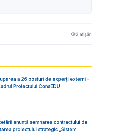
2 afișări
uparea a 26 posturi de experți externi -
 cadrul Proiectului ConsEDU
rcetării anunță semnarea contractului de
area proiectului strategic „Sistem