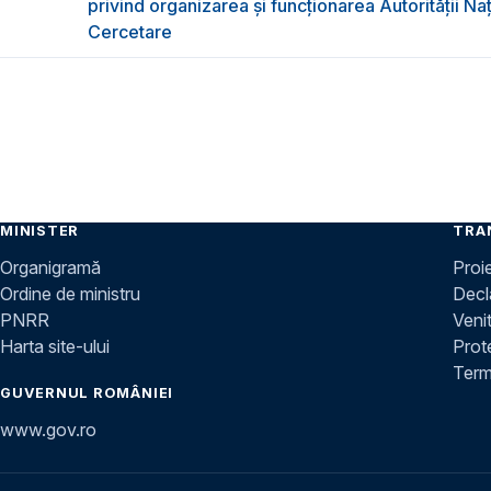
privind organizarea şi funcţionarea Autorităţii Na
Cercetare
MINISTER
TRA
Organigramă
Proi
Ordine de ministru
Decla
PNRR
Venit
Harta site-ului
Prot
Terme
GUVERNUL ROMÂNIEI
www.gov.ro