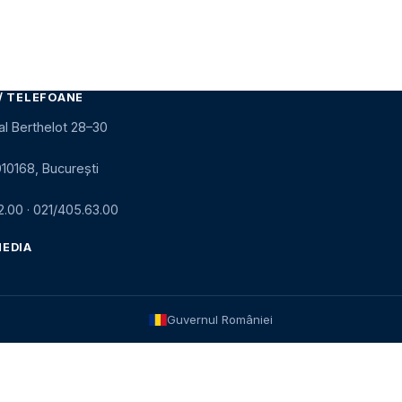
/ TELEFOANE
al Berthelot 28–30
010168, București
2.00
·
021/405.63.00
MEDIA
Guvernul României