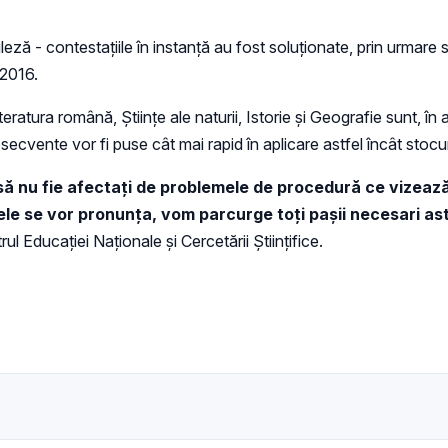
ză - contestaţiile în instanţă au fost soluţionate, prin urmare 
 2016.
iteratura română, Ştiinţe ale naturii, Istorie şi Geografie sunt, î
subsecvente vor fi puse cât mai rapid în aplicare astfel încât sto
 să nu fie afectaţi de problemele de procedură ce vizează
ţele se vor pronunţa, vom parcurge toţi paşii necesari astf
ul Educaţiei Naţionale şi Cercetării Ştiinţifice.