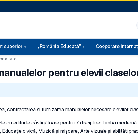
t superior
„România Educată”
Cooperare internaț
or a IV-a
 manualelor pentru elevii claselo
rea, contractarea si furnizarea manualelor necesare elevilor clas
racte cu editurile câştigătoare pentru 7 discipline: Limba mod
Educaţie civică, Muzică şi mișcare, Arte vizuale şi abilităţi practi