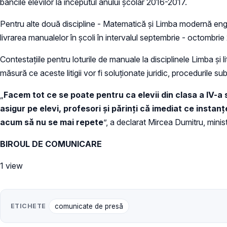
băncile elevilor la începutul anului şcolar 2016-2017.
Pentru alte două discipline - Matematică şi Limba modernă engle
livrarea manualelor în şcoli în intervalul septembrie - octombrie
Contestaţiile pentru loturile de manuale la disciplinele Limba şi l
măsură ce aceste litigii vor fi soluţionate juridic, procedurile 
„
Facem tot ce se poate pentru ca elevii din clasa a IV-a
asigur pe elevi, profesori şi părinţi că imediat ce instan
acum să nu se mai repete
”, a declarat Mircea Dumitru, ministr
BIROUL DE COMUNICARE
1 view
ETICHETE
comunicate de presă