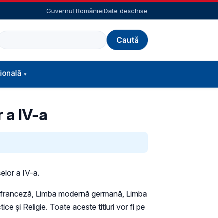
Guvernul României
Date deschise
Caută
ională
r a IV-a
elor a IV-a.
ernă franceză, Limba modernă germană, Limba
ce şi Religie. Toate aceste titluri vor fi pe