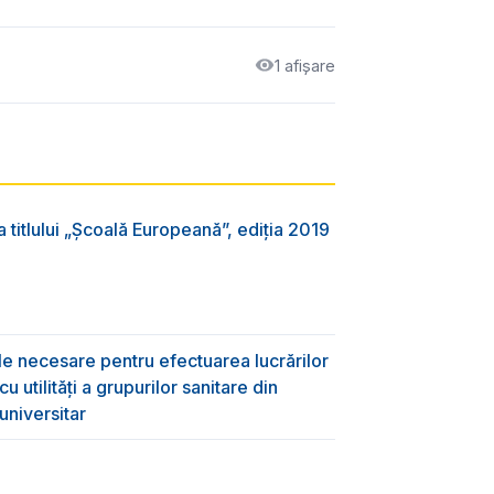
1 afișare
 titlului „Şcoală Europeană”, ediția 2019
ile necesare pentru efectuarea lucrărilor
 utilități a grupurilor sanitare din
universitar