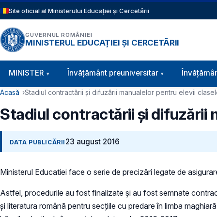
Sari la conținutul principal
Site oficial al Ministerului Educației și Cercetării
GUVERNUL ROMÂNIEI
MINISTERUL EDUCAȚIEI ȘI CERCETĂRII
Navigație principală
MINISTER
Învăţământ preuniversitar
Învățămân
Cale de navigare
Acasă
Stadiul contractării şi difuzării manualelor pentru elevii clasel
Stadiul contractării şi difuzării
23 august 2016
DATA PUBLICĂRII
Ministerul Educatiei face o serie de precizări legate de asigura
Astfel, procedurile au fost finalizate şi au fost semnate cont
şi literatura română pentru secţiile cu predare în limba maghiară, 