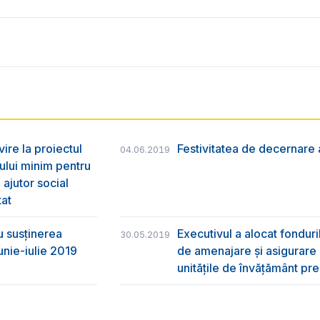
vire la proiectul
Festivitatea de decernare a
04.06.2019
ului minim pentru
 ajutor social
tat
u susţinerea
Executivul a alocat fondur
30.05.2019
unie-iulie 2019
de amenajare și asigurare cu
unitățile de învățământ pre