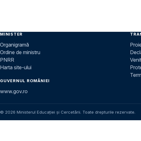
MINISTER
TRA
Organigramă
Proi
Ordine de ministru
Decla
PNRR
Venit
Harta site-ului
Prot
Terme
GUVERNUL ROMÂNIEI
www.gov.ro
© 2026 Ministerul Educației și Cercetării. Toate drepturile rezervate.