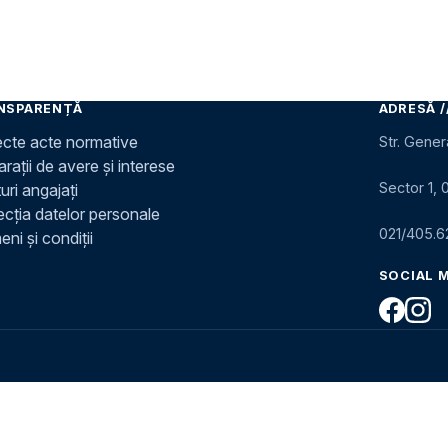
NSPARENȚĂ
ADRESĂ /
ecte acte normative
Str. Gener
rații de avere și interese
Sector 1, 
uri angajați
ecția datelor personale
021/405.6
ni și condiții
SOCIAL 