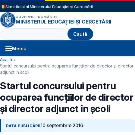
Sari la conținutul principal
Site oficial al Ministerului Educației și Cercetării
GUVERNUL ROMÂNIEI
MINISTERUL EDUCAȚIEI ȘI CERCETĂRII
Caută
Meniu
Navigație principală
Cale de navigare
Acasă
Startul concursului pentru ocuparea funcțiilor de director şi director
adjunct în şcoli
Startul concursului pentru
ocuparea funcțiilor de director
şi director adjunct în şcoli
10 septembrie 2016
DATA PUBLICĂRII