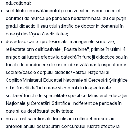
educaţional;
sunt titulari în învățământul preuniversitar, având încheiat
contract de muncă pe perioadă nedeterminată, au cel puțin
gradul didactic II sau titlul științific de doctor în domeniul în
care își desfășoară activitatea;
dovedesc calități profesionale, manageriale și morale,
reflectate prin calificativele „Foarte bine", primite în ultimii 4
ani școlari lucrați efectiv la catedră în funcții didactice sau în
funcții de conducere din unități de învățământ/inspectorate
școlare/casele corpului didactic/Palatul Național al
Copiilor/Ministerul Educației Naționale și Cercetării Științifice
ori în funcții de îndrumare și control din inspectorate
școlare/ funcții de specialitate specifice Ministerul Educației
Naționale și Cercetării Științifice, indiferent de perioada în
care și-au desfășurat activitatea;
nu au fost sancționaţi disciplinar în ultimii 4 ani școlari
anteriori anului desfășurării concursului, lucrați efectiv la