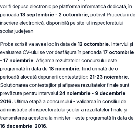
vor fi depuse electronic pe platforma informatică dedicată, în
perioada
13 septembrie - 2 octombrie
,
potrivit Procedurii de
înscriere electronică
,
disponibilă pe site-ul inspectoratului
școlar județean
Proba scrisă va avea loc în data de
12 octombrie
. Interviul și
evaluarea CV-ului se vor desfășura în perioada
17 octombrie
- 17 noiembrie
. Afişarea rezultatelor concursului este
programată în data de
18 noiembrie
, fiind urmată de o
perioadă alocată depunerii contestaţiilor:
21-23 noiembrie.
Soluţionarea contestaţiior şi afişarea rezultatelor finale sunt
prevăzute pentru intervalul
24 noiembrie - 9 decembrie
2016.
Ultima etapă a concursului - validarea în consiliul de
administraţie al inspectoratului şcolar a rezultatelor finale și
transmiterea acestora la minister – este programată în data de
16 decembrie 2016.