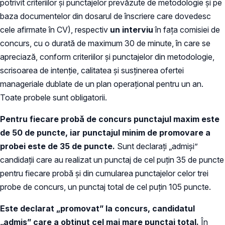
potrivit criteriilor și punctajelor prevăzute de metodologie şi pe
baza documentelor din dosarul de înscriere care dovedesc
cele afirmate în CV), respectiv
un interviu
în fața comisiei de
concurs, cu o durată de maximum 30 de minute, în care se
apreciază, conform criteriilor și punctajelor din metodologie,
scrisoarea de intenție, calitatea și susținerea ofertei
manageriale dublate de un plan operațional pentru un an.
Toate probele sunt obligatorii.
Pentru fiecare probă de concurs punctajul maxim este
de 50 de puncte, iar punctajul minim de promovare a
probei este de 35 de puncte.
Sunt declarați „admiși”
candidații care au realizat un punctaj de cel puțin 35 de puncte
pentru fiecare probă și din cumularea punctajelor celor trei
probe de concurs, un punctaj total de cel puțin 105 puncte.
Este declarat „promovat” la concurs, candidatul
„admis” care a obținut cel mai mare punctaj total.
În