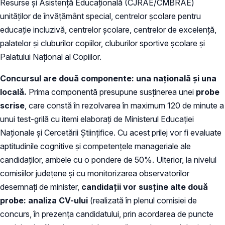
Resurse și Asistență Educațională (CJRAE/CMBRAE)
unităților de învățământ special, centrelor școlare pentru
educație incluzivă, centrelor școlare, centrelor de excelență,
palatelor și cluburilor copiilor, cluburilor sportive școlare şi
Palatului Național al Copiilor.
Concursul are două componente: una naţională şi una
locală.
Prima componentă presupune susţinerea unei
probe
scrise
, care constă în rezolvarea în maximum 120 de minute a
unui test-grilă cu itemi elaborați de Ministerul Educației
Naționale și Cercetării Științifice. Cu acest prilej vor fi evaluate
aptitudinile cognitive şi competențele manageriale ale
candidaților, ambele cu o pondere de 50%. Ulterior, la nivelul
comisiilor judeţene şi cu monitorizarea observatorilor
desemnaţi de minister,
candidaţii vor susţine alte două
probe: analiza CV-ului
(realizată în plenul comisiei de
concurs, în prezența candidatului, prin acordarea de puncte