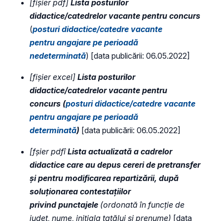
[fișier pdf]
Lista posturilor
didactice/catedrelor vacante pentru concurs
(
posturi didactice/catedre vacante
pentru angajare pe perioadă
nedeterminată
) [data publicării: 06.05.2022]
[fișier excel]
Lista posturilor
didactice/catedrelor vacante pentru
concurs (
posturi didactice/catedre vacante
pentru angajare pe perioadă
determinată
)
[data publicării: 06.05.2022]
[fșier pdfî
Lista actualizată a cadrelor
didactice care au depus cereri de pretransfer
și pentru modificarea repartizării, după
soluţionarea contestaţiilor
privind punctajele
(ordonată în funcție de
judeţ, nume, inițiala tatălui și prenume)
[data