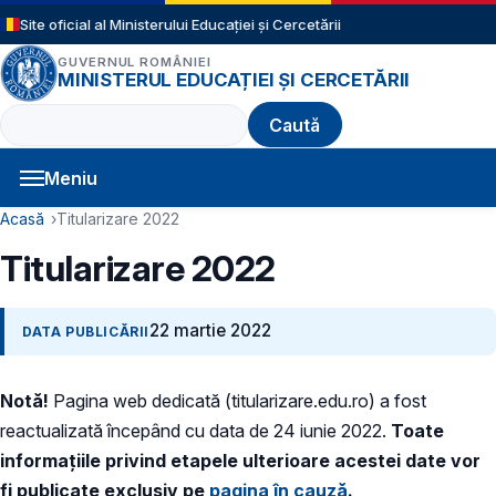
Sari la conținutul principal
Site oficial al Ministerului Educației și Cercetării
GUVERNUL ROMÂNIEI
MINISTERUL EDUCAȚIEI ȘI CERCETĂRII
Caută
Meniu
Navigație principală
Cale de navigare
Acasă
Titularizare 2022
Titularizare 2022
22 martie 2022
DATA PUBLICĂRII
Notă!
Pagina web dedicată (titularizare.edu.ro) a fost
reactualizată începând cu data de 24 iunie 2022.
Toate
informațiile privind etapele ulterioare acestei date vor
fi publicate exclusiv pe
pagina în cauză
.