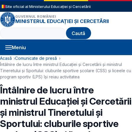
Sari la conținutul principal
Site oficial al Ministerului Educației și Cercetării
GUVERNUL ROMÂNIEI
MINISTERUL EDUCAȚIEI ȘI CERCETĂRII
Caută
Meniu
Navigație principală
Cale de navigare
Acasă
Comunicate de presă
Întâlnire de lucru între ministrul Educației și Cercetării și ministrul
Tineretului și Sportului: cluburile sportive școlare (CSS) și liceele cu
program sportiv (LPS) își reiau activitatea
Întâlnire de lucru între
ministrul Educației și Cercetării
și ministrul Tineretului și
Sportului: cluburile sportive