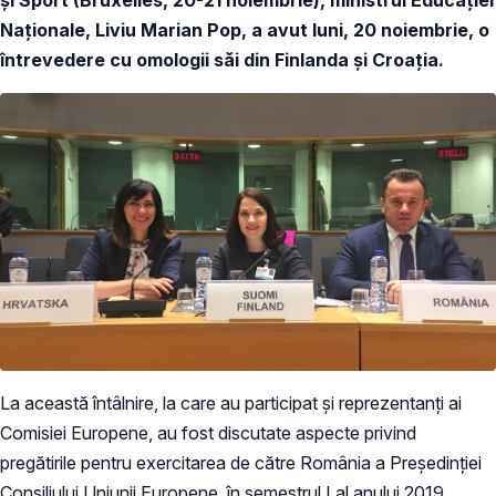
Naționale, Liviu Marian Pop, a avut luni, 20 noiembrie,
o
întrevedere cu omologii săi din Finlanda și Croația.
La această întâlnire, la care au participat și reprezentanți ai
Comisiei Europene, au fost discutate aspecte privind
pregătirile pentru exercitarea de către România a Președinției
Consiliului Uniunii Europene, în semestrul I al anului 2019.