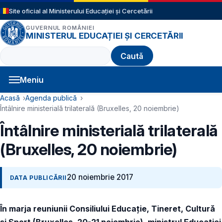
Sari la conținutul principal
Site oficial al Ministerului Educației și Cercetării
GUVERNUL ROMÂNIEI
MINISTERUL EDUCAȚIEI ȘI CERCETĂRII
Caută
Meniu
Navigație principală
Cale de navigare
Acasă
Agenda publică
Întâlnire ministerială trilaterală (Bruxelles, 20 noiembrie)
Întâlnire ministerială trilaterală
(Bruxelles, 20 noiembrie)
20 noiembrie 2017
DATA PUBLICĂRII
În marja
reuniunii Consiliului Educație, Tineret, Cultură
și Sport (Bruxelles, 20-21 noiembrie), ministrul Educației