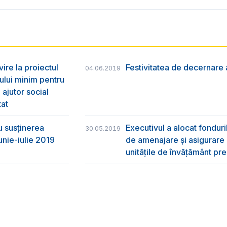
vire la proiectul
Festivitatea de decernare a
04.06.2019
ului minim pentru
 ajutor social
tat
u susţinerea
Executivul a alocat fondur
30.05.2019
unie-iulie 2019
de amenajare și asigurare cu
unitățile de învățământ pre