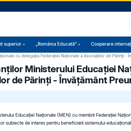
t superior
„România Educată”
Cooperare internaț
aționale cu delegația Federației Naționale a Asociațiilor de Părinți - 
nților Ministerului Educației Na
lor de Părinți - Învățământ Preu
nisterului Educației Naționale (MEN) cu membrii Federației Națion
or subiecte de interes pentru beneficiarii sistemului educațional