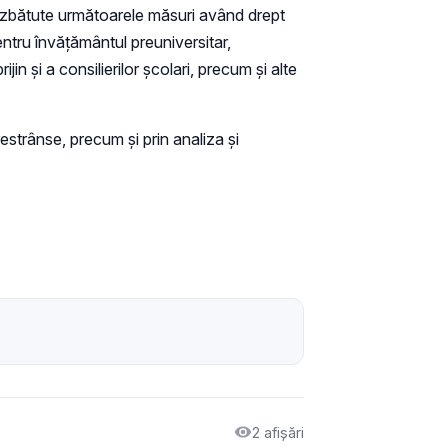
t dezbătute următoarele măsuri având drept
entru învățământul preuniversitar,
in și a consilierilor școlari, precum și alte
estrânse, precum și prin analiza și
2 afișări