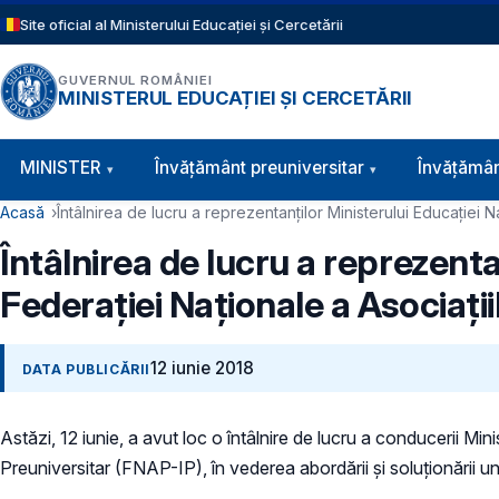
Sari la conținutul principal
Site oficial al Ministerului Educației și Cercetării
GUVERNUL ROMÂNIEI
MINISTERUL EDUCAȚIEI ȘI CERCETĂRII
Navigație principală
MINISTER
Învăţământ preuniversitar
Învățămân
Cale de navigare
Acasă
Întâlnirea de lucru a reprezentanților Ministerului Educației N
Întâlnirea de lucru a reprezenta
Federației Naționale a Asociații
12 iunie 2018
DATA PUBLICĂRII
Astăzi, 12 iunie, a avut loc o întâlnire de lucru a conducerii Mi
Preuniversitar (FNAP-IP), în vederea abordării și soluționării un