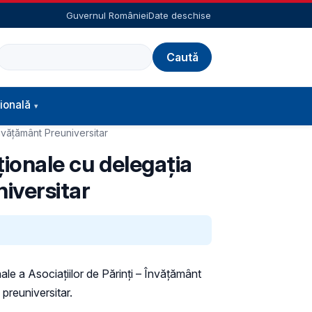
Guvernul României
Date deschise
Caută
ională
Învățământ Preuniversitar
ționale cu delegația
niversitar
ale a Asociațiilor de Părinți – Învățământ
 preuniversitar.