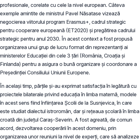
profesionale, corelate cu cele la nivel european. Câteva
exemple amintite de ministrul Pavel Năsatase vizează
negocierea viitorului program Erasmus+, cadrul strategic
pentru cooperare europeană (ET2020) și pregătirea cadrului
strategic pentru anul 2030. În acest context a fost propusă
organizarea unui grup de lucru format din reprezentanți ai
ministerelor Educației din cele 3 țări (România, Croația și
Finlanda) pentru a asigura o bună organizare și coordonare a
Președinției Consiliului Uniunii Europene.
În același timp, părțile și-au exprimat satisfacția în legătură cu
proiectele bilaterale privind educația în limba maternă, modele
în acest sens fiind înființarea Școlii de la Susnjevica, în care
este studiat dialectul istroromân, dar și rețeaua școlară în limba
croată din județul Caraș-Severin. A fost agreată, de comun
acord, dezvoltarea cooperării în acest domeniu, prin
organizarea unor reuniuni la nivel de experți, care să analizeze