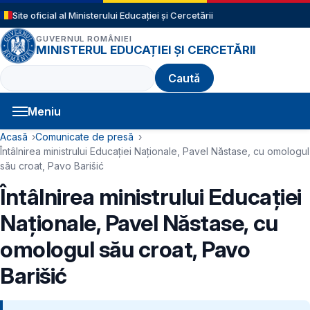
Sari la conținutul principal
Site oficial al Ministerului Educației și Cercetării
GUVERNUL ROMÂNIEI
MINISTERUL EDUCAȚIEI ȘI CERCETĂRII
Caută
Meniu
Navigație principală
Cale de navigare
Acasă
Comunicate de presă
Întâlnirea ministrului Educației Naționale, Pavel Năstase, cu omologul
său croat, Pavo Barišić
Întâlnirea ministrului Educației
Naționale, Pavel Năstase, cu
omologul său croat, Pavo
Barišić