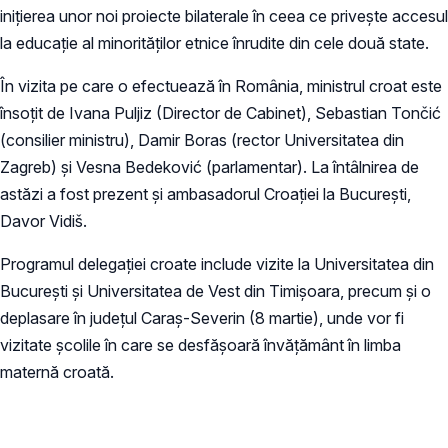
inițierea unor noi proiecte bilaterale în ceea ce privește accesul
la educație al minorităților etnice înrudite din cele două state.
În vizita pe care o efectuează în România, ministrul croat este
însoțit de Ivana Puljiz (Director de Cabinet), Sebastian Tončić
(consilier ministru), Damir Boras (rector Universitatea din
Zagreb) și Vesna Bedeković (parlamentar). La întâlnirea de
astăzi a fost prezent și ambasadorul Croației la București,
Davor Vidiš.
Programul delegației croate include vizite la Universitatea din
București și Universitatea de Vest din Timișoara, precum și o
deplasare în județul Caraș-Severin (8 martie), unde vor fi
vizitate școlile în care se desfășoară învățământ în limba
maternă croată.