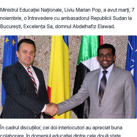
Ministrul Educației Naționale, Liviu Marian Pop, a avut marți, 7
noiembrie, o întrevedere cu ambasadorul Republicii Sudan la
București, Excelența Sa, domnul Abdelhafiz Elawad.
În cadrul discuțiilor, cei doi interlocutori au apreciat buna
colaborare în domeniul educației dintre cele două state,