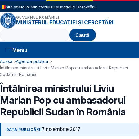
Sari la conținutul principal
Site oficial al Ministerului Educației și Cercetării
GUVERNUL ROMÂNIEI
MINISTERUL EDUCAȚIEI ȘI CERCETĂRII
Caută
Meniu
Navigație principală
Cale de navigare
Acasă
Agenda publică
Întâlnirea ministrului Liviu Marian Pop cu ambasadorul Republicii
Sudan în România
Întâlnirea ministrului Liviu
Marian Pop cu ambasadorul
Republicii Sudan în România
7 noiembrie 2017
DATA PUBLICĂRII