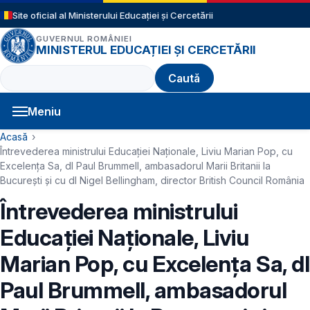
Sari la conținutul principal
Site oficial al Ministerului Educației și Cercetării
GUVERNUL ROMÂNIEI
MINISTERUL EDUCAȚIEI ȘI CERCETĂRII
Caută
Meniu
Navigație principală
Cale de navigare
Acasă
Întrevederea ministrului Educației Naționale, Liviu Marian Pop, cu
Excelența Sa, dl Paul Brummell, ambasadorul Marii Britanii la
București și cu dl Nigel Bellingham, director British Council România
Întrevederea ministrului
Educației Naționale, Liviu
Marian Pop, cu Excelența Sa, dl
Paul Brummell, ambasadorul