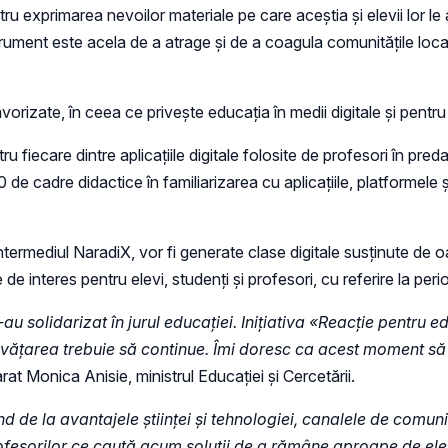
ru exprimarea nevoilor materiale pe care aceștia și elevii lor l
trument este acela de a atrage și de a coagula comunitățile local
rizate, în ceea ce privește educația în medii digitale și pentru ele
u fiecare dintre aplicațiile digitale folosite de profesori în pred
de cadre didactice în familiarizarea cu aplicațiile, platformele 
 intermediul NaradiX, vor fi generate clase digitale susținute de 
de interes pentru elevi, studenți și profesori, cu referire la per
u solidarizat în jurul educației. Inițiativa «Reacție pentru e
, învățarea trebuie să continue. Îmi doresc ca acest moment s
arat Monica Anisie, ministrul Educației și Cercetării.
 de la avantajele științei și tehnologiei, canalele de comu
ofesorilor ce caută acum soluții de a rămâne aproape de elev