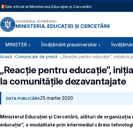
Sari la conținutul principal
Site oficial al Ministerului Educației și Cercetării
GUVERNUL ROMÂNIEI
MINISTERUL EDUCAȚIEI ȘI CERCETĂRII
Navigație principală
MINISTER
Învăţământ preuniversitar
Învățămân
Cale de navigare
Acasă
Comunicate de presă
„Reacție pentru educație”, inițiativa
„Reacție pentru educație”, iniți
la comunitățile dezavantajate
25 martie 2020
DATA PUBLICĂRII
Ministerul Educației și Cercetării, alături de organizaț
educație”, o modalitate prin intermediul căreia tehnologi