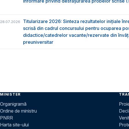
Informare privind desfășurarea probelor scrise (1
Titularizare 2026: Sinteza rezultatelor inițiale înr
28.07.2026
scrisă din cadrul concursului pentru ocuparea pos
didactice/catedrelor vacante/rezervate din învă
preuniversitar
MINISTER
TRA
Organigramă
Proi
Ordine de ministru
Decla
PNRR
Venit
Harta site-ului
Prot