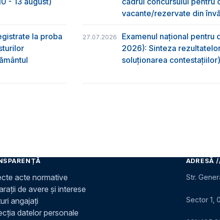
0 - 13 august)
cadrul concursului pentru 
vacante/rezervate din învă
egistrate la proba
Examenul național pentru d
27.07.2026
turilor
2026): Sinteza rezultatelor
ţământul
soluționarea contestațiilor
NSPARENȚĂ
ADRESĂ /
ecte acte normative
Str. Gener
rații de avere și interese
Sector 1, 
uri angajați
ecția datelor personale