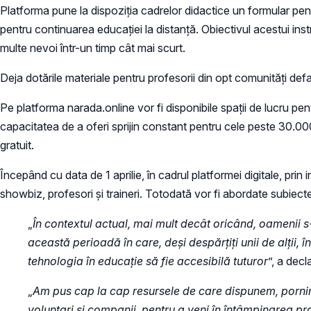
Platforma pune la dispoziția cadrelor didactice un formular pent
pentru continuarea educației la distanță. Obiectivul acestui ins
multe nevoi într-un timp cât mai scurt.
Deja dotările materiale pentru profesorii din opt comunități defavo
Pe platforma narada.online vor fi disponibile spații de lucru pentr
capacitatea de a oferi sprijin constant pentru cele peste 30.000 
gratuit.
Începând cu data de 1 aprilie, în cadrul platformei digitale, prin
showbiz, profesori și traineri. Totodată vor fi abordate subiecte 
„
În contextul actual, mai mult decât oricând, oamenii s-a
această perioadă în care, deși despărțiți unii de alții
tehnologia în educație să fie accesibilă tuturor
”, a decl
„
Am pus cap la cap resursele de care dispunem, pornind
voluntari și companii, pentru a veni în întâmpinarea pr