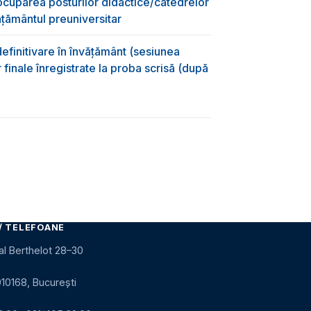
ocuparea posturilor didactice/catedrelor
ţământul preuniversitar
efinitivare în învățământ (sesiunea
 finale înregistrate la proba scrisă (după
)
/ TELEFOANE
al Berthelot 28–30
010168, București