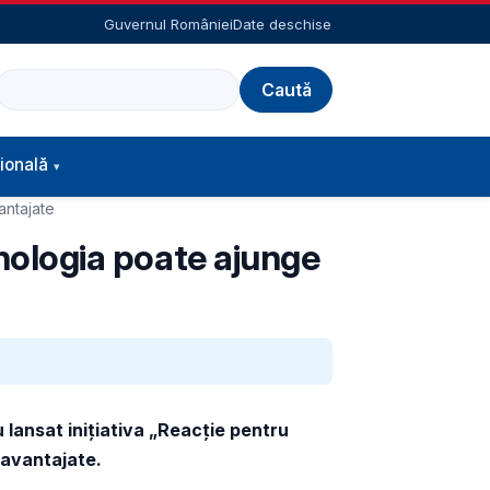
Guvernul României
Date deschise
Caută
ională
antajate
hnologia poate ajunge
 lansat inițiativa „Reacție pentru
zavantajate.