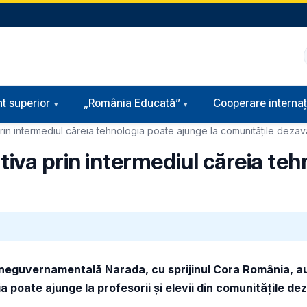
t superior
„România Educată”
Cooperare internaț
 prin intermediul căreia tehnologia poate ajunge la comunitățile dezav
ativa prin intermediul căreia te
ia neguvernamentală Narada, cu sprijinul Cora România, au
a poate ajunge la profesorii și elevii din comunitățile de