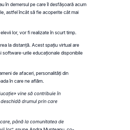
e au în demersul pe care îl desfășoară acum
e, astfel încât să fie acoperite cât mai
vii lor, vor fi realizate în scurt timp.
area la distanță. Acest spațiu virtual are
și software-urile educaționale disponibile
oameni de afaceri, personalități din
ioada în care ne aflăm.
ducație» vine să contribuie în
ă deschidă drumul prin care
nicare, până la comunitatea de
ii lor
”, spune Andra Munteanu, co-