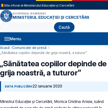
Sari la conținutul principal
Site oficial al Ministerului Educației și Cercetării
GUVERNUL ROMÂNIEI
MINISTERUL EDUCAȚIEI ȘI CERCETĂRII
Caută
Meniu
Navigație principală
Cale de navigare
Acasă
Comunicate de presă
„Sănătatea copiilor depinde de grija noastră, a tuturor”
„Sănătatea copiilor depinde de
grija noastră, a tuturor”
22 ianuarie 2020
DATA PUBLICĂRII
Ministrul Educației și Cercetării, Monica Cristina Anisie, luând
cunoștință de cazurile de gripă apărute în ultima perioadă în