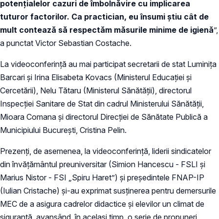
potențialelor cazuri de îmbolnăvire cu implicarea
tuturor factorilor. Ca practician, eu însumi știu cât de
mult contează să respectăm măsurile minime de igienă
”,
a punctat Victor Sebastian Costache.
La videoconferință au mai participat secretarii de stat Luminița
Barcari și Irina Elisabeta Kovacs (Ministerul Educației și
Cercetării), Nelu Tătaru (Ministerul Sănătății), directorul
Inspecției Sanitare de Stat din cadrul Ministerului Sănătății,
Mioara Comana și directorul Direcției de Sănătate Publică a
Municipiului București, Cristina Pelin.
Prezenți, de asemenea, la videoconferință, liderii sindicatelor
din învățământul preuniversitar (Simion Hancescu - FSLI și
Marius Nistor - FSI „Spiru Haret”) și președintele FNAP-IP
(Iulian Cristache) și-au exprimat susținerea pentru demersurile
MEC de a asigura cadrelor didactice și elevilor un climat de
siguranță, avansând, în același timp, o serie de propuneri