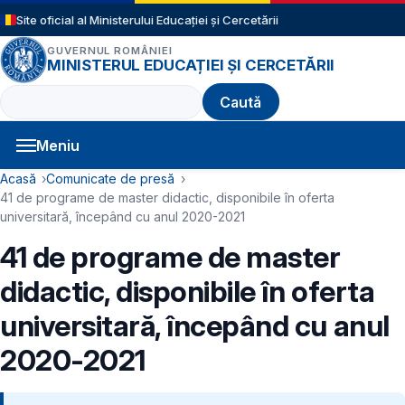
Sari la conținutul principal
Site oficial al Ministerului Educației și Cercetării
GUVERNUL ROMÂNIEI
MINISTERUL EDUCAȚIEI ȘI CERCETĂRII
Caută
Meniu
Navigație principală
Cale de navigare
Acasă
Comunicate de presă
41 de programe de master didactic, disponibile în oferta
universitară, începând cu anul 2020-2021
41 de programe de master
didactic, disponibile în oferta
universitară, începând cu anul
2020-2021