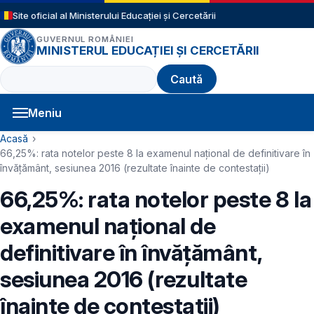
Sari la conținutul principal
Site oficial al Ministerului Educației și Cercetării
GUVERNUL ROMÂNIEI
MINISTERUL EDUCAȚIEI ȘI CERCETĂRII
Caută
Meniu
Navigație principală
Cale de navigare
Acasă
66,25%: rata notelor peste 8 la examenul naţional de definitivare în
învăţământ, sesiunea 2016 (rezultate înainte de contestaţii)
66,25%: rata notelor peste 8 la
examenul naţional de
definitivare în învăţământ,
sesiunea 2016 (rezultate
înainte de contestaţii)