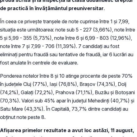
de practică în învăţământul preuniversitar
.
În ceea ce priveşte tranşele de note cuprinse între 1 şi 7,99,
situaţia este următoarea: note sub 5 - 227 (3,66%), note între
5 şi 5,99 - 355 (5,73%), note între 6 şi 6,99 - 803 (12,96%),
note între 7 şi 7,99 - 706 (11,39%). 7 candidaţi au fost
eliminaţi pentru fraudă sau tentative de fraudă, iar 6 lucrări au
fost anulate în centrele de evaluare.
Ponderea notelor între 8 şi 10 atinge procente de peste 70%
în judeţele Cluj (77%), Iaşi (76,8%), Braşov (74,3%), Dolj
(74,2%), Galaţi (72,2%), Prahova (71,1%), Buzău şi Botoşani
(70,3%). Valori sub 45% apar în judeţul Mehedinţi (40,7%) şi
Satu Mare (43,3%). În Capitală, 73,7% dintre candidaţi au
obţinut note peste 8.
Afişarea primelor rezultate a avut loc astăzi, 11 august,