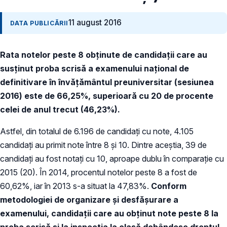
11 august 2016
DATA PUBLICĂRII
Rata notelor peste 8 obţinute de candidaţii care au
susţinut proba scrisă a examenului naţional de
definitivare în învăţământul preuniversitar (sesiunea
2016) este de 66,25%, superioară cu 20 de procente
celei de anul trecut (46,23%).
Astfel, din totalul de 6.196 de candidaţi cu note, 4.105
candidaţi au primit note între 8 şi 10. Dintre aceştia, 39 de
candidaţi au fost notaţi cu 10, aproape dublu în comparaţie cu
2015 (20). În 2014, procentul notelor peste 8 a fost de
60,62%, iar în 2013 s-a situat la 47,83%.
Conform
metodologiei de organizare şi desfăşurare a
examenului, candidaţii care au obţinut note peste 8 la
proba scrisă şi la inspecţia la clasă dobândesc dreptul