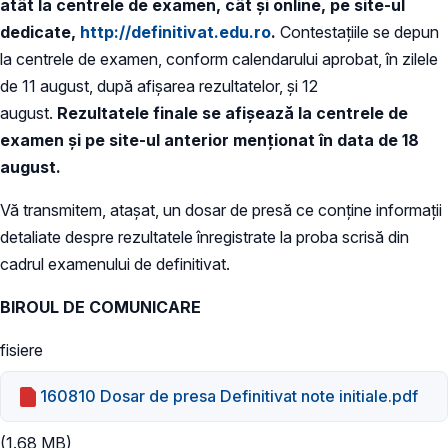
atât la centrele de examen, cât şi online, pe site-ul
dedicate,
http://definitivat.edu.ro
.
Contestaţiile se depun
la centrele de examen, conform calendarului aprobat, în zilele
de 11 august, după afişarea rezultatelor, şi 12
august.
Rezultatele finale se afişează la centrele de
examen şi pe site-ul anterior menţionat în data de 18
august.
Vă transmitem, ataşat, un dosar de presă ce conţine informaţii
detaliate despre rezultatele înregistrate la proba scrisă din
cadrul examenului de definitivat.
BIROUL DE COMUNICARE
fisiere
160810 Dosar de presa Definitivat note initiale.pdf
(1.68 MB)