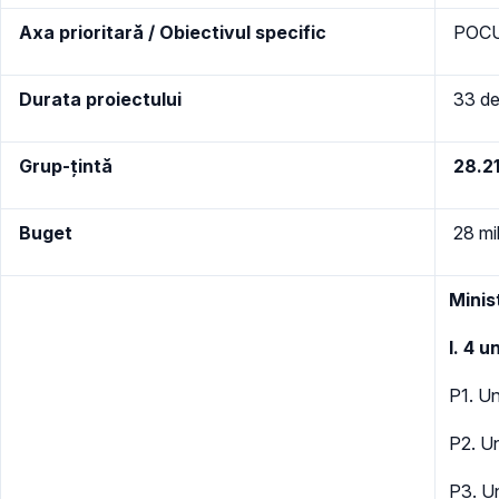
Axa prioritară / Obiectivul specific
POCU/
Durata proiectului
33 de 
Grup-țintă
28.21
Buget
28 mil
Minis
I. 4 u
P1. Un
P2. Un
P3. U