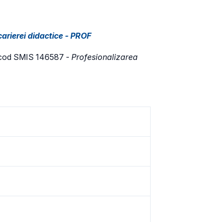
carierei didactice - PROF
5, cod SMIS 146587 -
Profesionalizarea