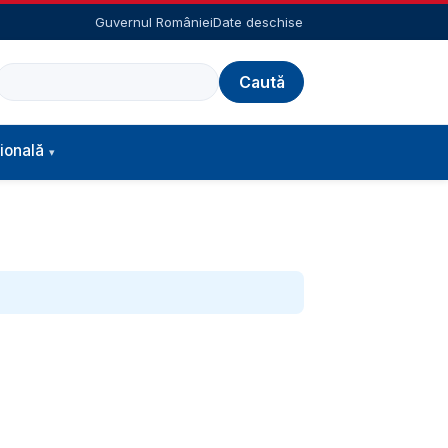
Guvernul României
Date deschise
Caută
ională