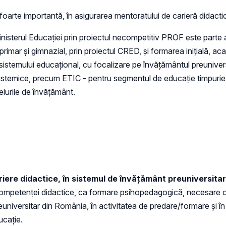
oarte importantă, în asigurarea mentoratului de carieră didacti
terul Educației prin proiectul necompetitiv PROF este parte a u
 primar și gimnazial, prin proiectul CRED, și formarea inițială, a
istemului educațional, cu focalizare pe învățământul preuniversi
, sistemice, precum ETIC - pentru segmentul de educație timpurie 
ivelurile de învățământ.
riere didactice, în sistemul de învățământ preuniversita
mpetenței didactice, ca formare psihopedagogică, necesare ocupă
euniversitar din România, în activitatea de predare/formare și 
ucație.