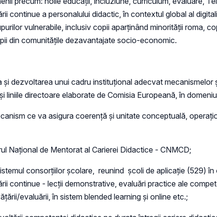
menii precum: noile educații, incluziune, curriculum, evaluare, T
rii continue a personalului didactic, în contextul global al digita
purilor vulnerabile, inclusiv copii aparținând minorității roma, 
, copii din comunitățile dezavantajate socio-economic.
a și dezvoltarea unui cadru instituțional adecvat mecanismelor 
liniile directoare elaborate de Comisia Europeană, în domeniul c
ecanism ce va asigura coerență și unitate conceptuală, operațion
trul Național de Mentorat al Carierei Didactice - CNMCD;
sistemul consorțiilor școlare, reunind școli de aplicație (529) în
rmării continue - lecții demonstrative, evaluări practice ale compe
țării/evaluării, în sistem blended learning și online etc.;