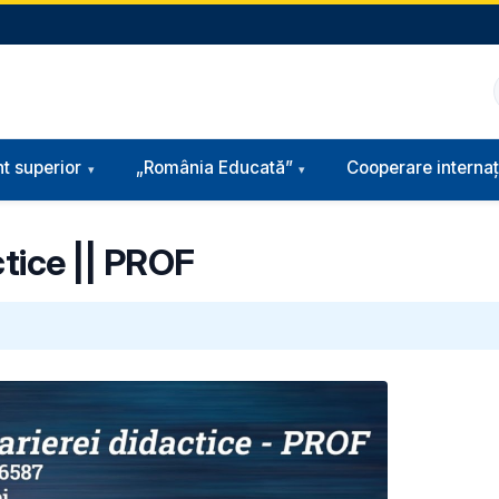
t superior
„România Educată”
Cooperare internaț
ctice || PROF