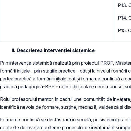
P13. 
P14. 
P15. C
II. Descrierea intervenției sistemice
Prin intervenția sistemică realizată prin proiectul PROF, Ministe
formării inițiale - prin stagiile practice - cât și la nivelul formă
partea practică a formării inițiale, cât și formarea continuă a c
practică pedagogică-BPP - consorții școlare care reunesc, sub c
Rolul profesorului mentor, în cadrul unei comunități de învățare
identifică nevoia de formare, susține, mediază, validează și di
Formarea continuă se desfășoară în școală, pe sistemul practicii 
contexte de învățare externe procesului de învățământ și implic