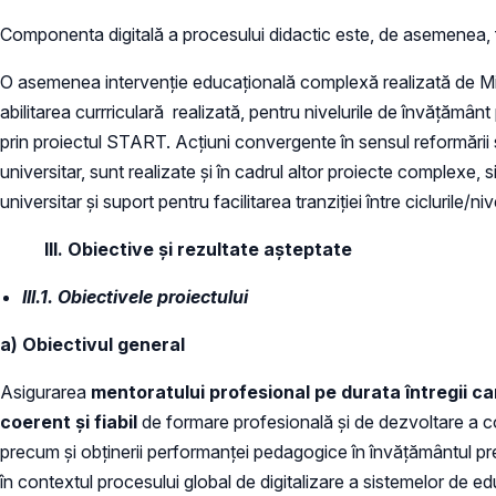
Componenta digitală a procesului didactic este, de asemenea, f
O asemenea intervenție educațională complexă realizată de Minis
abilitarea currriculară realizată, pentru nivelurile de învățământ
prin proiectul START. Acțiuni convergente în sensul reformării s
universitar, sunt realizate și în cadrul altor proiecte complexe
universitar și suport pentru facilitarea tranziției între ciclurile/n
III. Obiective și rezultate așteptate
III.1. Obiectivele proiectului
a) Obiectivul general
Asigurarea
mentoratului profesional pe durata întregii ca
coerent și fiabil
de formare profesională și de dezvoltare a co
precum și obținerii performanței pedagogice în învățământul pr
în contextul procesului global de digitalizare a sistemelor de ed