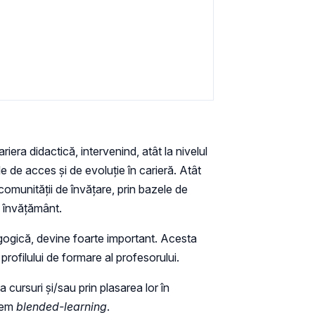
iera didactică, intervenind, atât la nivelul
bile de acces și de evoluție în carieră. Atât
 comunității de învățare, prin bazele de
e învățământ.
agogică, devine foarte important. Acesta
ofilului de formare al profesorului.
cursuri și/sau prin plasarea lor în
stem
blended-learning
.