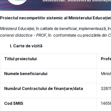
Proiectul necompetitiv sistemic al Ministerului Educaț
Ministerul Educației, în calitate de beneficiar, implementează
carierei didactice - PROF
, în conformitate cu precizările din
Co
I. Carte de vizită
Titlul proiectului
Profe
Numele beneficiarului
Minist
Numărul Contractului de finanțare/data
32811
Cod SMIS
1465