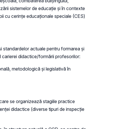
eleșcoală, combaterea bullyingului,
lizării sistemelor de educație și în contexte
copii cu cerințe educaționale speciale (CES)
și standardelor actuale pentru formarea și
arierei didactice/formării profesorilor:
ală, metodologică și legislativă în
 care se organizează stagiile practice
tenței didactice (diverse tipuri de inspecție