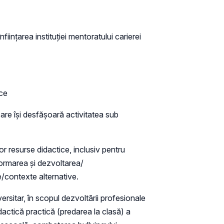
nființarea instituției mentoratului carierei
ice
are își desfășoară activitatea sub
r resurse didactice, inclusiv pentru
formarea și dezvoltarea/
e/contexte alternative.
sitar, în scopul dezvoltării profesionale
dactică practică (predarea la clasă) a