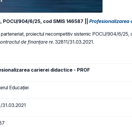
iei, POCU/904/6/25, cod SMIS 146587 ||
Profesionalizarea 
, în parteneriat, proiectul necompetitiv sistemic POCU/904/6/2
ntractul de finanțare
nr. 32811/31.03.2021.
sionalizarea carierei didactice - PROF
erul Educației
/31.03.2021
87