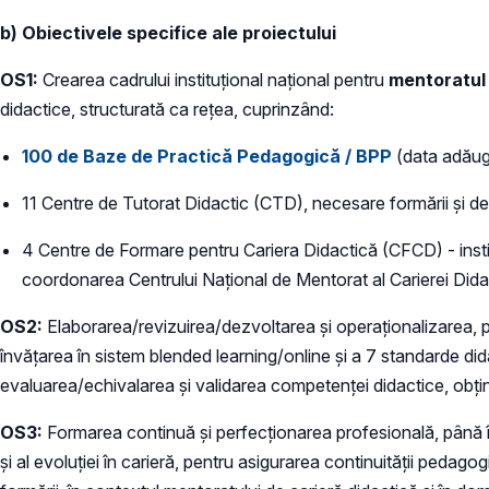
b) Obiectivele specifice ale proiectului
OS1:
Crearea cadrului instituțional național pentru
mentoratul
didactice, structurată ca rețea, cuprinzând:
100 de Baze de Practică Pedagogică / BPP
(data adăug
11 Centre de Tutorat Didactic (CTD), necesare formării și dez
4 Centre de Formare pentru Cariera Didactică (CFCD) - institu
coordonarea Centrului Național de Mentorat al Carierei Di
OS2:
Elaborarea/revizuirea/dezvoltarea și operaționalizarea, pâ
învățarea în sistem blended learning/online și a 7 standarde di
evaluarea/echivalarea și validarea competenței didactice, obținut
OS3:
Formarea continuă și perfecționarea profesională, până în
și al evoluției în carieră, pentru asigurarea continuității ped