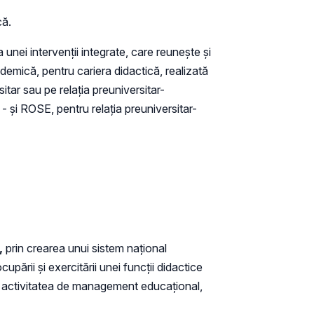
că.
nei intervenții integrate, care reunește și
cademică, pentru cariera didactică, realizată
tar sau pe relația preuniversitar-
- și ROSE, pentru relația preuniversitar-
r,
prin crearea unui sistem național
rii și exercitării unei funcții didactice
în activitatea de management educațional,