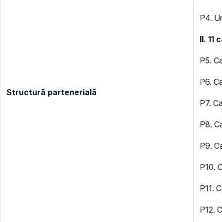
P4. Un
II. 11
P5. Ca
P6. Ca
Structură partenerială
P7. Ca
P8. C
P9. Ca
P10. 
P11. C
P12. C