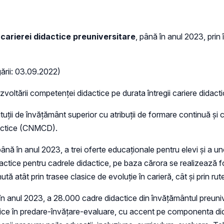
carierei didactice preuniversitare
, până în anul 2023, prin î
ării: 03.09.2022)
voltării competenței didactice pe durata întregii cariere didact
ții de învățământ superior cu atribuții de formare continuă și c
dactice (CNMCD).
nă în anul 2023, a trei oferte educaționale pentru elevi și a uno
dactice pentru cadrele didactice, pe baza cărora se realizează 
ă atât prin trasee clasice de evoluție în carieră, cât și prin rut
 anul 2023, a 28.000 cadre didactice din învățământul preuniver
agogice în predare-învățare-evaluare, cu accent pe componenta di