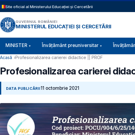
Sari la conținutul principal
Site oficial al Ministerului Educației și Cercetării
GUVERNUL ROMÂNIEI
MINISTERUL EDUCAȚIEI ȘI CERCETĂRII
Navigație principală
MINISTER
Învăţământ preuniversitar
Învățămân
Cale de navigare
Acasă
Profesionalizarea carierei didactice || PROF
Profesionalizarea carierei dida
11 octombrie 2021
DATA PUBLICĂRII