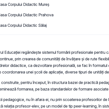
Casa Corpului Didactic Mureș
Casa Corpului Didactic Prahova
asa Corpului Didactic Sălaj
rul Educației regândește sistemul formării profesionale pentru car
rii continue, prin crearea de comunități de învățare și de rute flexi
adrelor didactice, ca dezvoltare profesională, se fac în formatul
oordonarea unei școli de aplicație, diverse tipuri de unități d
, construite, pentru început, în structura bazei de practică ped
seminează formarea, pe baza standardelor de formare asociate pr
pedagogice, nu în afara ei, nu prin scoaterea profesorilor de la 
ă relația profesor-elev, pe un model de tip peer-learning, în si