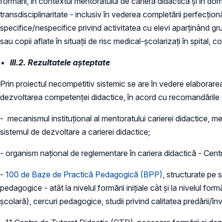
formării, în contextul mentoratului de carieră didactică și în do
transdisciplinaritate - inclusiv în vederea completării perfecționă
specifice/nespecifice privind activitatea cu elevi aparținând gru
sau copii aflate în situații de risc medical-școlarizați în spital
III.2. Rezultatele așteptate
Prin proiectul necompetitiv sistemic se are în vedere elaborare
dezvoltarea competenței didactice, în acord cu recomandările și 
- mecanismul instituțional al mentoratului carierei didactice, m
sistemul de dezvoltare a carierei didactice;
- organism național de reglementare în cariera didactică - Cen
-
100 de Baze de Practică Pedagogică (BPP)
, structurate pe 
pedagogice - atât la nivelul formării inițiale cât și la nivelul fo
școlară), cercuri pedagogice, studii privind calitatea predării/învă