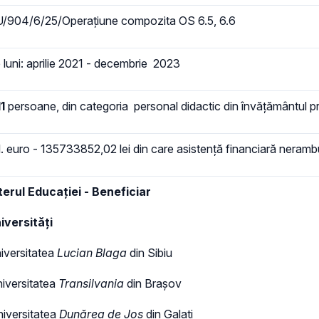
904/6/25/Operațiune compozita OS 6.5, 6.6
luni: aprilie 2021 - decembrie 2023
1
persoane, din categoria personal didactic din învățământul pr
. euro - 135733852,02 lei din care asistență financiară neramb
terul Educației - Beneficiar
niversități
iversitatea
Lucian Blaga
din Sibiu
iversitatea
Transilvania
din Brașov
niversitatea
Dunărea de Jos
din Galați