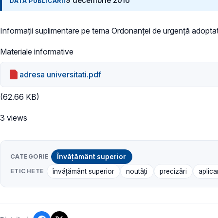
9 decembrie 2016
DATA PUBLICĂRII
Informații suplimentare pe tema Ordonanței de urgență adoptate
Materiale informative
adresa universitati.pdf
(62.66 KB)
3 views
CATEGORIE
Învățământ superior
ETICHETE
învățământ superior
noutăți
precizări
aplic