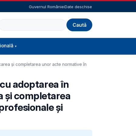
Guvernul României
Date deschise
Caută
ională
icarea și completarea unor acte normative în
ă cu adoptarea în
a și completarea
profesionale și