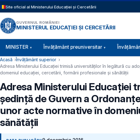
Sari la conținutul principal
Site oficial al Ministerului Educației și Cercetării
GUVERNUL ROMÂNIEI
MINISTERUL EDUCAȚIEI ȘI CERCETĂRII
Navigație principală
MINISTER
Învăţământ preuniversitar
Învățămân
Cale de navigare
Acasă
Învățământ superior
Adresa Ministerului Educației trimisă universităților în legătură cu
domeniul educației, cercetării, formării profesionale și sănătății
Adresa Ministerului Educației tr
ședință de Guvern a Ordonanței
unor acte normative în domeniul 
sănătății