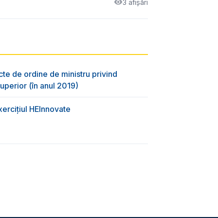
3 afișări
cte de ordine de ministru privind
uperior (în anul 2019)
xercițiul HEInnovate