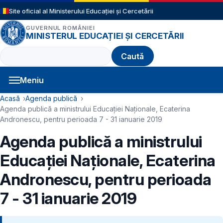
Sari la conținutul principal
Site oficial al Ministerului Educației și Cercetării
GUVERNUL ROMÂNIEI
MINISTERUL EDUCAȚIEI ȘI CERCETĂRII
Caută
Meniu
Navigație principală
Cale de navigare
Acasă
Agenda publică
Agenda publică a ministrului Educației Naționale, Ecaterina
Andronescu, pentru perioada 7 - 31 ianuarie 2019
Agenda publică a ministrului
Educației Naționale, Ecaterina
Andronescu, pentru perioada
7 - 31 ianuarie 2019