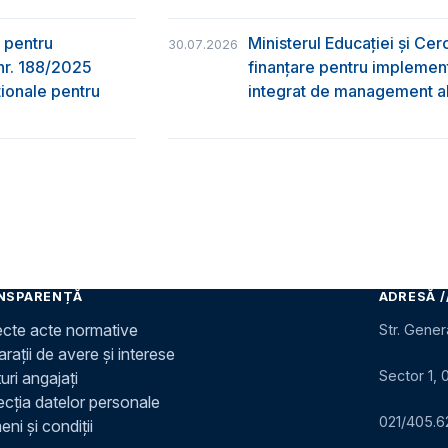
 pentru
Ministerul Educației și Ce
30.07.2026
nr. 188/2025
finanțare pentru implement
ţionale pentru
integrat de management al 
NSPARENȚĂ
ADRESĂ /
ecte acte normative
Str. Gener
rații de avere și interese
Sector 1, 
uri angajați
ecția datelor personale
021/405.6
ni și condiții