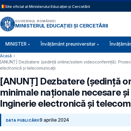
Sari la conținutul principal
Site oficial al Ministerului Educației și Cercetării
GUVERNUL ROMÂNIEI
MINISTERUL EDUCAȚIEI ȘI CERCETĂRII
Navigație principală
MINISTER
Învăţământ preuniversitar
Învățămân
Cale de navigare
Acasă
[ANUNȚ] Dezbatere (ședință online/sistem videoconferință): Proiect 
electronică și telecomunicații
[ANUNȚ] Dezbatere (ședință on
minimale naționale necesare și 
Inginerie electronică și telecom
9 aprilie 2024
DATA PUBLICĂRII