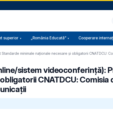
t superior
„România Educată”
Cooperare internaț
Standarde minimale naționale necesare și obligatorii CNATDCU: Comisi
line/sistem videoconferință): 
obligatorii CNATDCU: Comisia de 
unicații