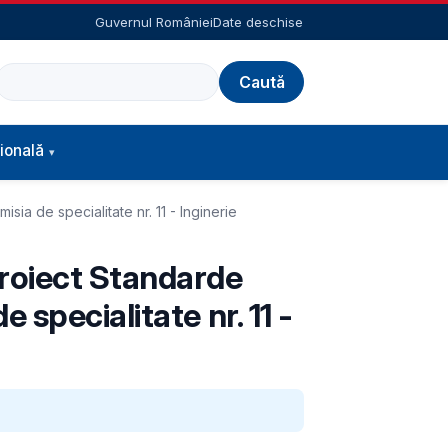
Guvernul României
Date deschise
Caută
ională
a de specialitate nr. 11 - Inginerie
Proiect Standarde
specialitate nr. 11 -