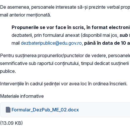
De asemenea, persoanele interesate să-și prezinte verbal propun
mail anterior menționată.
Propunerile se vor face în scris, în format electron
dezbaterii, prin formularul anexat (disponibil mai jos,
sub 
mail
dezbateripublice@edu.gov.ro
,
până în data de 10 a
Pentru susținerea propunerilor/punctelor de vedere, persoanele î
semnificative sub raportul conținutului, timpul dedicat susținer
publice.
Intervențiile în cadrul ședinței vor avea loc în ordinea înscrierii.
Materiale informative
Formular_DezPub_ME_02.docx
(13.09 KB)