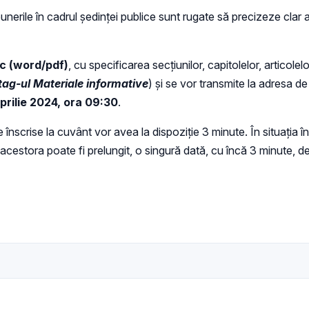
erile în cadrul ședinței publice sunt rugate să precizeze clar a
ic (word/pdf)
, cu specificarea secțiunilor, capitolelor, articole
tag-ul Materiale informative
) și se vor transmite la adresa de
prilie 2024, ora 09:30
.
nscrise la cuvânt vor avea la dispoziție 3 minute. În situația î
ii acestora poate fi prelungit, o singură dată, cu încă 3 minute,