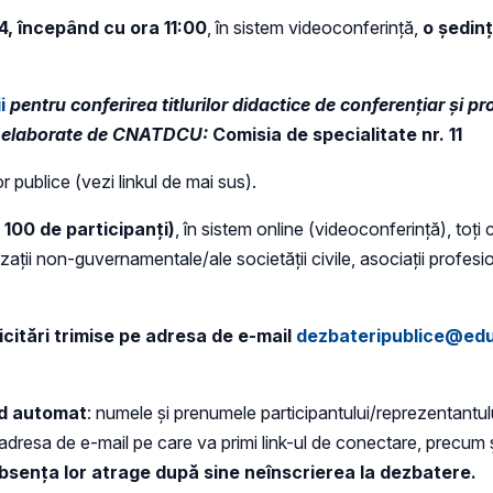
4, începând cu ora 11:00
, în sistem videoconferință,
o ședin
i
pentru conferirea titlurilor didactice de conferențiar și p
or, elaborate de CNATDCU:
Comisia de specialitate nr. 11
or publice (vezi linkul de mai sus).
 100 de participanți)
, în sistem online (videoconferință), toți c
zații non-guvernamentale/ale societății civile, asociații profesion
icitări trimise pe adresa de e-mail
dezbateripublice@edu
od automat
: numele și prenumele participantului/reprezentantul
adresa de e-mail pe care va primi link-ul de conectare, precum și
bsența lor atrage după sine neînscrierea la dezbatere.