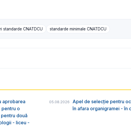
ri standarde CNATDCU
standarde minimale CNATDCU
ru aprobarea
Apel de selecție pentru oc
05.08.2026
e pentru o
în afara organigramei - în
& pentru două
logii - liceu -