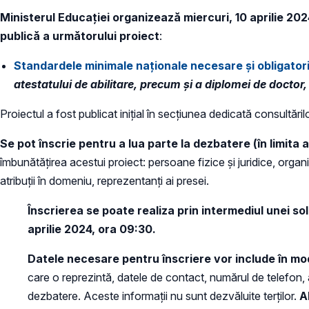
Ministerul Educației organizează miercuri, 10 aprilie 202
publică a următorului proiect
:
Standardele minimale naționale necesare și obligatori
atestatului de abilitare, precum și a diplomei de doct
Proiectul a fost publicat inițial în secțiunea dedicată consultăril
Se pot înscrie pentru a lua parte la dezbatere (în limita a
îmbunătățirea acestui proiect: persoane fizice și juridice, organi
atribuții în domeniu, reprezentanți ai presei.
Înscrierea se poate realiza prin intermediul unei sol
aprilie 2024, ora 09:30.
Datele necesare pentru înscriere vor include în m
care o reprezintă, datele de contact, numărul de telefon, 
dezbatere. Aceste informații nu sunt dezvăluite terților.
A