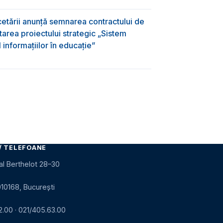
rcetării anunță semnarea contractului de
area proiectului strategic „Sistem
informațiilor în educație”
/ TELEFOANE
al Berthelot 28–30
010168, București
2.00
·
021/405.63.00