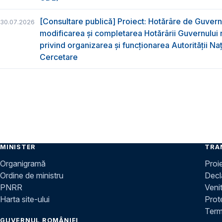
[Consultare publică] Proiect: Hotărâre de Guvern
30.07.2026
modificarea și completarea Hotărârii Guvernului 
privind organizarea şi funcţionarea Autorităţii Na
Cercetare
MINISTER
TRA
Organigramă
Proi
Ordine de ministru
Decla
PNRR
Venit
Harta site-ului
Prot
Terme
GUVERNUL ROMÂNIEI