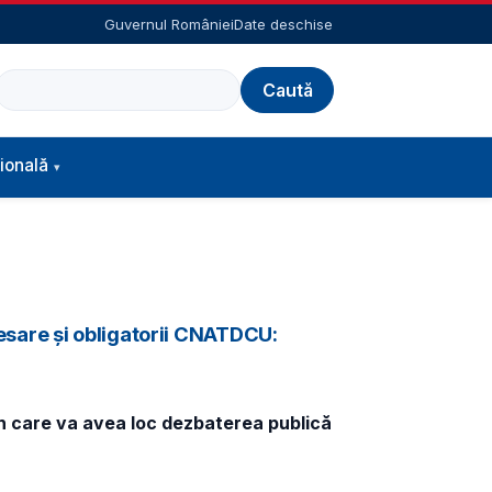
Guvernul României
Date deschise
Caută
ională
esare și obligatorii CNATDCU:
în care va avea loc dezbaterea publică