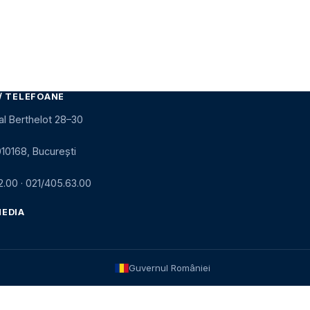
/ TELEFOANE
al Berthelot 28–30
010168, București
2.00
·
021/405.63.00
MEDIA
Guvernul României