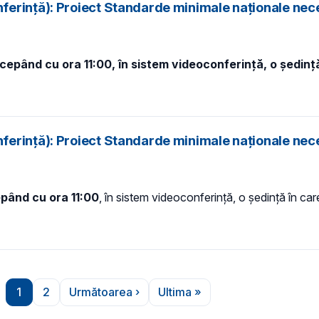
ferință): Proiect Standarde minimale naționale nec
începând cu ora 11:00, în sistem videoconferință, o ședin
ferință): Proiect Standarde minimale naționale nec
epând cu ora 11:00
, în sistem videoconferință, o ședință în ca
1
2
Următoarea ›
Ultima »
Pagina
Pagina
Pagina următoare
Ultima pagină