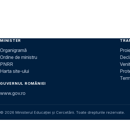
MINISTER
TRA
Organigramă
Proi
Ordine de ministru
Decla
PNRR
Venit
Harta site-ului
Prot
Terme
GUVERNUL ROMÂNIEI
www.gov.ro
© 2026 Ministerul Educației și Cercetării. Toate drepturile rezervate.