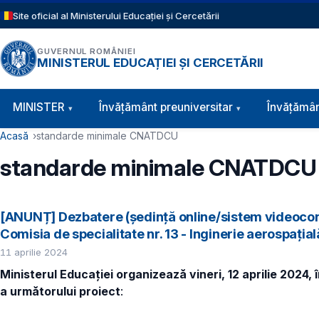
Sari la conținutul principal
Site oficial al Ministerului Educației și Cercetării
GUVERNUL ROMÂNIEI
MINISTERUL EDUCAȚIEI ȘI CERCETĂRII
Navigație principală
MINISTER
Învăţământ preuniversitar
Învățămân
Cale de navigare
Acasă
standarde minimale CNATDCU
standarde minimale CNATDCU
[ANUNȚ] Dezbatere (ședință online/sistem videocon
Comisia de specialitate nr. 13 - Inginerie aerospațial
11 aprilie 2024
Ministerul Educației organizează vineri, 12 aprilie 2024,
a următorului proiect
: