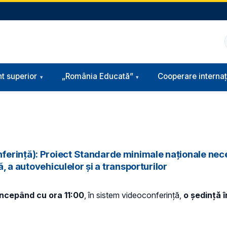
t superior
„România Educată”
Cooperare internaț
ferință): Proiect Standarde minimale naționale nec
ă, a autovehiculelor și a transporturilor
 începând cu ora 11:00
, în sistem videoconferință,
o ședință 