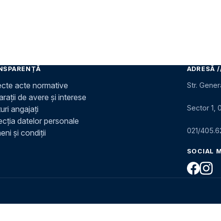
NSPARENȚĂ
ADRESĂ /
ecte acte normative
Str. Gener
rații de avere și interese
Sector 1, 
uri angajați
ecția datelor personale
021/405.6
ni și condiții
SOCIAL 