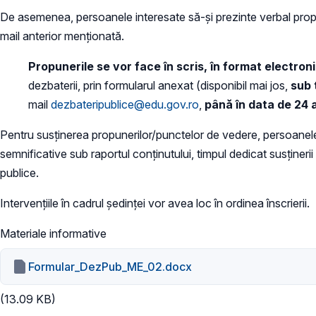
De asemenea, persoanele interesate să-și prezinte verbal propun
mail anterior menționată.
Propunerile se vor face în scris, în format electron
dezbaterii, prin formularul anexat (disponibil mai jos,
sub 
mail
dezbateripublice@edu.gov.ro
,
până în data de 24 a
Pentru susținerea propunerilor/punctelor de vedere, persoanele î
semnificative sub raportul conținutului, timpul dedicat susținer
publice.
Intervențiile în cadrul ședinței vor avea loc în ordinea înscrierii.
Materiale informative
Formular_DezPub_ME_02.docx
(13.09 KB)