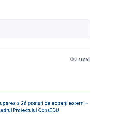
2 afișări
uparea a 26 posturi de experți externi -
 cadrul Proiectului ConsEDU