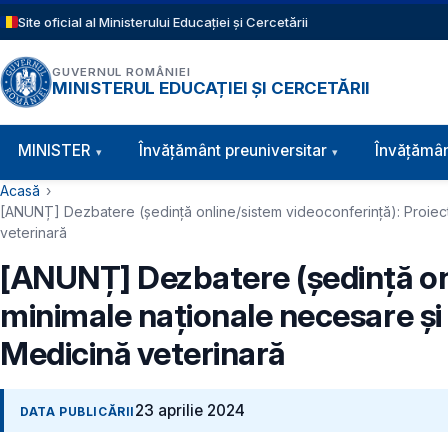
Sari la conținutul principal
Site oficial al Ministerului Educației și Cercetării
GUVERNUL ROMÂNIEI
MINISTERUL EDUCAȚIEI ȘI CERCETĂRII
Navigație principală
MINISTER
Învăţământ preuniversitar
Învățămân
Cale de navigare
Acasă
[ANUNȚ] Dezbatere (ședință online/sistem videoconferință): Proiect
veterinară
[ANUNȚ] Dezbatere (ședință on
minimale naționale necesare și 
Medicină veterinară
23 aprilie 2024
DATA PUBLICĂRII