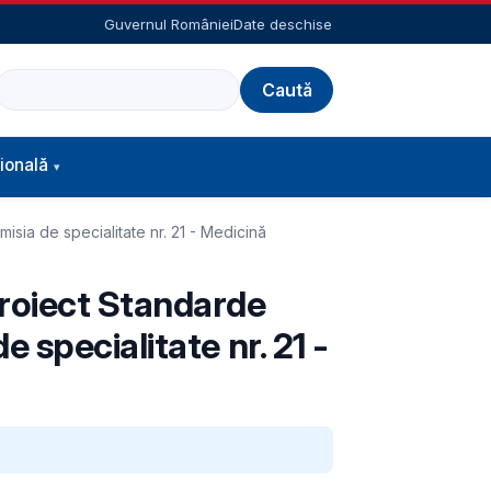
Guvernul României
Date deschise
Caută
ională
sia de specialitate nr. 21 - Medicină
Proiect Standarde
 specialitate nr. 21 -