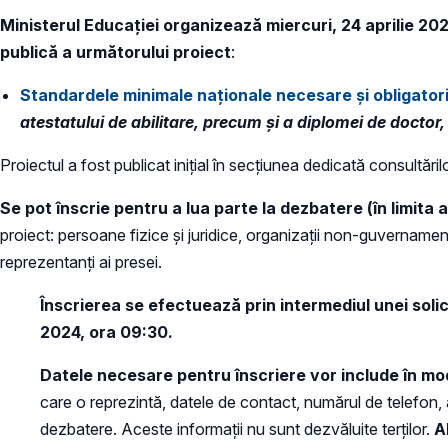
Ministerul Educației organizează miercuri, 24 aprilie 20
publică a următorului proiect
:
Standardele minimale naționale necesare și obligatori
atestatului de abilitare, precum și a diplomei de doct
Proiectul a fost publicat inițial în secțiunea dedicată consultăril
Se pot înscrie pentru a lua parte la dezbatere (în limita a
proiect: persoane fizice și juridice, organizații non-guvernamental
reprezentanți ai presei.
Înscrierea se efectuează prin intermediul unei solic
2024, ora 09:30.
Datele necesare pentru înscriere vor include în m
care o reprezintă, datele de contact, numărul de telefon, 
dezbatere. Aceste informații nu sunt dezvăluite terților.
A