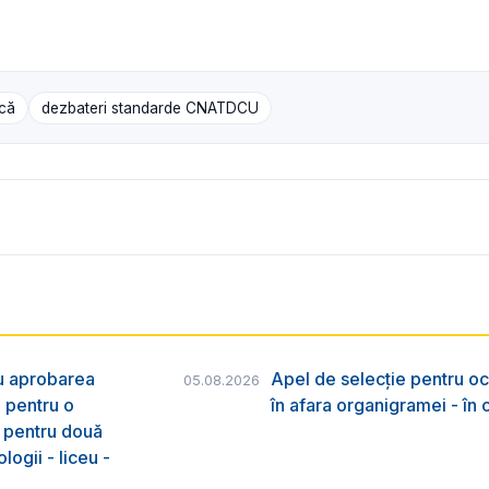
ică
dezbateri standarde CNATDCU
ru aprobarea
Apel de selecție pentru oc
05.08.2026
e pentru o
în afara organigramei - în
& pentru două
logii - liceu -