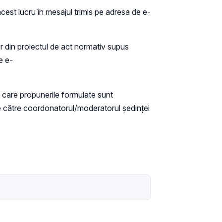
cest lucru în mesajul trimis pe adresa de e-
lor din proiectul de act normativ supus
e e-
n care propunerile formulate sunt
 de către coordonatorul/moderatorul ședinței