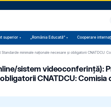
t superior
„România Educată”
Cooperare internaț
 Standarde minimale naționale necesare și obligatorii CNATDCU: Comi
line/sistem videoconferință): 
obligatorii CNATDCU: Comisia de