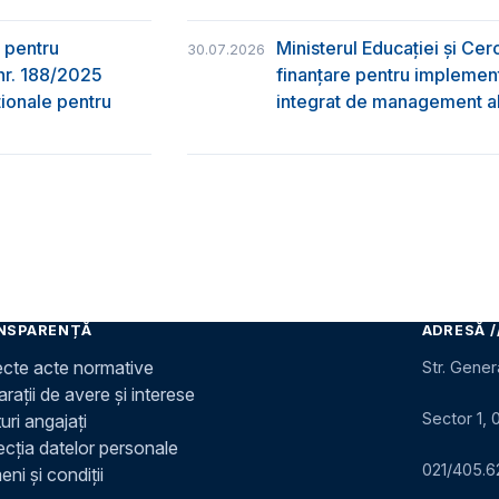
 pentru
Ministerul Educației și Ce
30.07.2026
nr. 188/2025
finanțare pentru implement
ţionale pentru
integrat de management al 
NSPARENȚĂ
ADRESĂ /
ecte acte normative
Str. Gener
rații de avere și interese
Sector 1, 
uri angajați
ecția datelor personale
021/405.6
ni și condiții