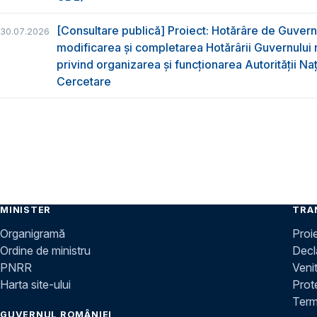
[Consultare publică] Proiect: Hotărâre de Guvern
30.07.2026
modificarea și completarea Hotărârii Guvernului 
privind organizarea şi funcţionarea Autorităţii Na
Cercetare
MINISTER
TRA
Organigramă
Proi
Ordine de ministru
Decla
PNRR
Venit
Harta site-ului
Prot
Terme
GUVERNUL ROMÂNIEI