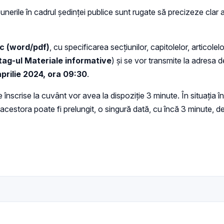
erile în cadrul ședinței publice sunt rugate să precizeze clar a
ic (word/pdf)
, cu specificarea secțiunilor, capitolelor, articole
tag-ul Materiale informative
) și se vor transmite la adresa d
prilie 2024, ora 09:30
.
nscrise la cuvânt vor avea la dispoziție 3 minute. În situația î
ii acestora poate fi prelungit, o singură dată, cu încă 3 minute,