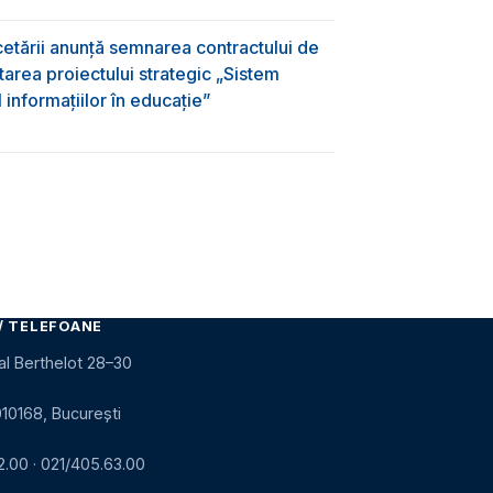
rcetării anunță semnarea contractului de
area proiectului strategic „Sistem
informațiilor în educație”
/ TELEFOANE
al Berthelot 28–30
010168, București
2.00
·
021/405.63.00