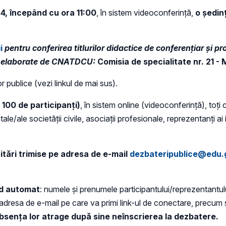
24, începând cu ora 11:00
, în sistem videoconferință,
o ședin
i
pentru conferirea titlurilor didactice de conferențiar și p
or, elaborate de CNATDCU:
Comisia de specialitate nr. 21 -
or publice (vezi linkul de mai sus).
 100 de participanți)
, în sistem online (videoconferință), toți 
e/ale societății civile, asociații profesionale, reprezentanți ai in
itări trimise pe adresa de e-mail
dezbateripublice@edu.
od automat
: numele și prenumele participantului/reprezentantul
adresa de e-mail pe care va primi link-ul de conectare, precum și
bsența lor atrage după sine neînscrierea la dezbatere.