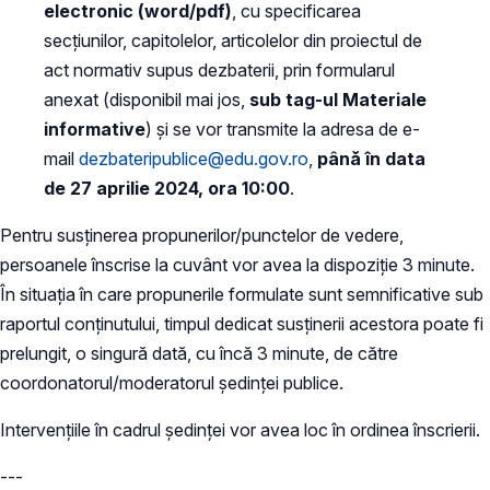
electronic (word/pdf)
, cu specificarea
secțiunilor, capitolelor, articolelor din proiectul de
act normativ supus dezbaterii, prin formularul
anexat (disponibil mai jos,
sub tag-ul Materiale
informative
) și se vor transmite la adresa de e-
mail
dezbateripublice@edu.gov.ro
,
până în data
de 27 aprilie 2024, ora 10:00
.
Pentru susținerea propunerilor/punctelor de vedere,
persoanele înscrise la cuvânt vor avea la dispoziție 3 minute.
În situația în care propunerile formulate sunt semnificative sub
raportul conținutului, timpul dedicat susținerii acestora poate fi
prelungit, o singură dată, cu încă 3 minute, de către
coordonatorul/moderatorul ședinței publice.
Intervențiile în cadrul ședinței vor avea loc în ordinea înscrierii.
---