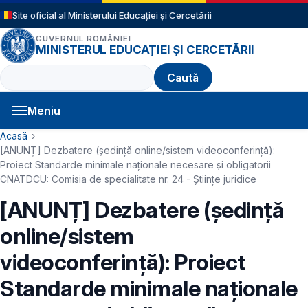
Sari la conținutul principal
Site oficial al Ministerului Educației și Cercetării
GUVERNUL ROMÂNIEI
MINISTERUL EDUCAȚIEI ȘI CERCETĂRII
Caută
Meniu
Navigație principală
Cale de navigare
Acasă
[ANUNȚ] Dezbatere (ședință online/sistem videoconferință):
Proiect Standarde minimale naționale necesare și obligatorii
CNATDCU: Comisia de specialitate nr. 24 - Științe juridice
[ANUNȚ] Dezbatere (ședință
online/sistem
videoconferință): Proiect
Standarde minimale naționale