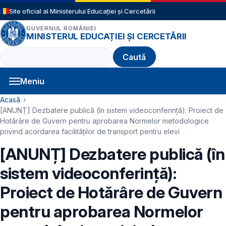
Sari la conținutul principal
Site oficial al Ministerului Educației și Cercetării
GUVERNUL ROMÂNIEI
MINISTERUL EDUCAȚIEI ȘI CERCETĂRII
Caută
Meniu
Navigație principală
Cale de navigare
Acasă
[ANUNȚ] Dezbatere publică (în sistem videoconferință): Proiect de
Hotărâre de Guvern pentru aprobarea Normelor metodologice
privind acordarea facilităţilor de transport pentru elevi
[ANUNȚ] Dezbatere publică (în
sistem videoconferință):
Proiect de Hotărâre de Guvern
pentru aprobarea Normelor