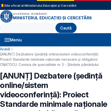
Sari la conținutul principal
Site oficial al Ministerului Educației și Cercetării
GUVERNUL ROMÂNIEI
MINISTERUL EDUCAȚIEI ȘI CERCETĂRII
Caută
Meniu
Navigație principală
Cale de navigare
Acasă
[ANUNȚ] Dezbatere (ședință online/sistem videoconferință):
Proiect Standarde minimale naționale necesare și obligatorii
CNATDCU: Comisia de specialitate nr. 5 - Științele pământului
[ANUNȚ] Dezbatere (ședință
online/sistem
videoconferință): Proiect
Standarde minimale naționale