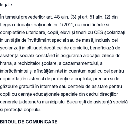
legale.
În temeiul prevederilor art. 48 alin. (3) și art. 51 alin. (2) din
Legea educaţiei naţionale nr. 1/2011, cu modificările şi
completările ulterioare, copiii, elevii şi tinerii cu CES şcolarizaţi
în unităţile de învăţământ special sau de masă, inclusiv cei
şcolarizaţi în alt judeţ decât cel de domiciliu, beneficiază de
asistenţă socială constând în asigurarea alocaţiei zilnice de
hrană, a rechizitelor şcolare, a cazarmamentului, a
îmbrăcămintei şi a încălţămintei în cuantum egal cu cel pentru
copiii aflaţi în sistemul de protecţie a copilului, precum şi de
găzduire gratuită în internate sau centrele de asistare pentru
copiii cu cerinţe educaţionale speciale din cadrul direcţiilor
generale judeţene/a municipiului Bucureşti de asistenţă socială
şi protecţia copilului.
BIROUL DE COMUNICARE