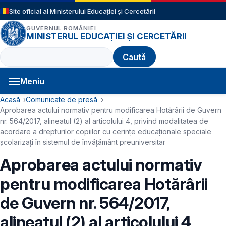
Sari la conținutul principal
Site oficial al Ministerului Educației și Cercetării
GUVERNUL ROMÂNIEI
MINISTERUL EDUCAȚIEI ȘI CERCETĂRII
Caută
Meniu
Navigație principală
Cale de navigare
Acasă
Comunicate de presă
Aprobarea actului normativ pentru modificarea Hotărârii de Guvern
nr. 564/2017, alineatul (2) al articolului 4, privind modalitatea de
acordare a drepturilor copiilor cu cerinţe educaţionale speciale
şcolarizaţi în sistemul de învăţământ preuniversitar
Aprobarea actului normativ
pentru modificarea Hotărârii
de Guvern nr. 564/2017,
alineatul (2) al articolului 4,