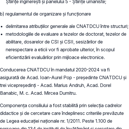
Științe inginerești și panelului 5 - Științe umaniste;
b) regulamentul de organizare și funcționare
delimitarea atribuțiilor generale ale CNATDCU între structuri;
metodologiile de evaluare a tezelor de doctorat, tezelor de
abilitare, dosarelor de CSI și CSII, sesizărilor de
nerespectare a eticii vor fi aprobate ulterior, în scopul
eficientizării evaluărilor prin mijloace electronice.
Conducerea CNATDCU în mandatul 2020-2024 va fi
asigurată de Acad. Ioan-Aurel Pop - președinte CNATDCU și
trei vicepreședinți - Acad. Marius Andruh, Acad. Dorel
Banabic, M. c. Acad. Mircea Dumitru.
Componența consiliului a fost stabilită prin selecția cadrelor
didactice și de cercetare care îndeplinesc criteriile prevăzute
de Legea educației naționale nr. 1/2011. Peste 1.100 de
persoane din 134 de instituții de învățământ și cercetare din