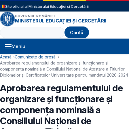
Sari la conținutul principal
Site oficial al Ministerului Educației și Cercetării
GUVERNUL ROMÂNIEI
MINISTERUL EDUCAȚIEI ȘI CERCETĂRII
Caută
Meniu
Navigație principală
Cale de navigare
Acasă
Comunicate de presă
Aprobarea regulamentului de organizare și funcționare și
componența nominală a Consiliului Național de Atestare a Titlurilor,
Diplomelor și Certificatelor Universitare pentru mandatul 2020-2024
Aprobarea regulamentului de
organizare și funcționare și
componența nominală a
Consiliului Național de