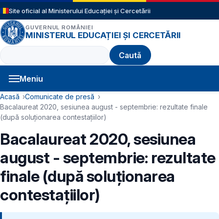
Sari la conținutul principal
Site oficial al Ministerului Educației și Cercetării
GUVERNUL ROMÂNIEI
MINISTERUL EDUCAȚIEI ȘI CERCETĂRII
Caută
Meniu
Navigație principală
Cale de navigare
Acasă
Comunicate de presă
Bacalaureat 2020, sesiunea august - septembrie: rezultate finale
(după soluționarea contestațiilor)
Bacalaureat 2020, sesiunea
august - septembrie: rezultate
finale (după soluționarea
contestațiilor)