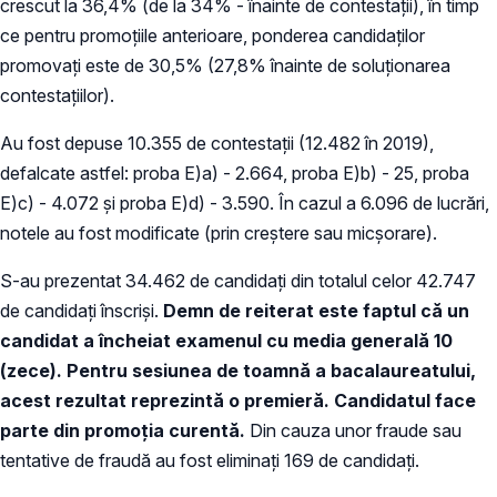
crescut la 36,4% (de la 34% - înainte de contestații), în timp
ce pentru promoțiile anterioare, ponderea candidaților
promovați este de 30,5% (27,8% înainte de soluționarea
contestațiilor).
Au fost depuse 10.355 de contestații (12.482 în 2019),
defalcate astfel: proba E)a) - 2.664, proba E)b) - 25, proba
E)c) - 4.072 și proba E)d) - 3.590. În cazul a 6.096 de lucrări,
notele au fost modificate (prin creștere sau micșorare).
S-au prezentat 34.462 de candidați din totalul celor 42.747
de candidați înscriși.
Demn de reiterat este faptul că un
candidat a încheiat examenul cu media generală 10
(zece). Pentru sesiunea de toamnă a bacalaureatului,
acest rezultat reprezintă o premieră. Candidatul face
parte din promoția curentă.
Din cauza unor fraude sau
tentative de fraudă au fost eliminați 169 de candidați.