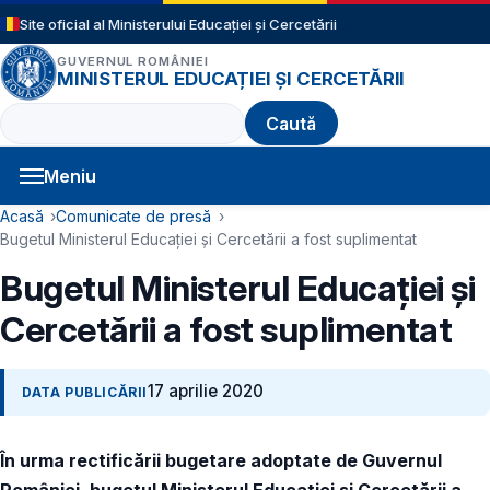
Sari la conținutul principal
Site oficial al Ministerului Educației și Cercetării
GUVERNUL ROMÂNIEI
MINISTERUL EDUCAȚIEI ȘI CERCETĂRII
Caută
Meniu
Navigație principală
Cale de navigare
Acasă
Comunicate de presă
Bugetul Ministerul Educației și Cercetării a fost suplimentat
Bugetul Ministerul Educației și
Cercetării a fost suplimentat
17 aprilie 2020
DATA PUBLICĂRII
În urma rectificării bugetare adoptate de Guvernul
României, bugetul Ministerul Educației și Cercetării a