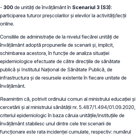
-
300
de unități de învățământ în
Scenariul 3 (S3)
:
participarea tuturor preșcolarilor și elevilor la activități/lecții
online.
Consiliile de administrație de la nivelul fiecărei unități de
învățământ adoptă propunerile de scenarii și, implicit,
schimbarea acestora, în funcție de analiza situației
epidemiologice efectuate de către direcțiile de sănătate
publică și Institutul Național de Sănătate Publică, de
infrastructura și de resursele existente în fiecare unitate de
învățământ.
Reamintim că, potrivit ordinului comun al ministrului educației și
cercetării și al ministrului sănătății nr. 5.487/1.494/01.09.2020,
criteriul epidemiologic în baza căruia unitățile/instituțiile de
învățământ stabilesc unul dintre cele trei scenarii de
funcționare este rata incidenței cumulate, respectiv: numărul