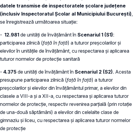
datele transmise de inspectoratele școlare județene
(inclusiv Inspectoratul Școlar al Municipiului București)
,
se înregistrează următoarea situație:
-
12.981
de unități de învățământ în
Scenariul 1 (S1)
:
participarea zilnică (
față în față
) a tuturor preșcolarilor și
elevilor în unitățile de învățământ, cu respectarea și aplicarea
tuturor normelor de protecție sanitară
-
4.375
de unități de învățământ în
S
cenariul 2 (S2)
. Acesta
presupune participarea zilnică (
față în față
) a tuturor
preșcolarilor și elevilor din învățământul primar, a elevilor din
clasele a VIII-a și a XII-a, cu respectarea și aplicarea tuturor
normelor de protecție, respectiv revenirea parțială (prin rotație
de una-două săptămâni) a elevilor din celelalte clase de
gimnaziu și liceu, cu respectarea și aplicarea tuturor normelor
de protecție