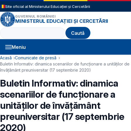
Sari la conținutul principal
Site oficial al Ministerului Educației și Cercetării
GUVERNUL ROMÂNIEI
MINISTERUL EDUCAȚIEI ȘI CERCETĂRII
Caută
Meniu
Navigație principală
Cale de navigare
Acasă
Comunicate de presă
Buletin Informativ: dinamica scenariilor de funcționare a unităților de
învățământ preuniversitar (17 septembrie 2020)
Buletin Informativ: dinamica
scenariilor de funcționare a
unităților de învățământ
preuniversitar (17 septembrie
2020)