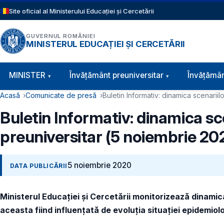
Sari la conținutul principal
Site oficial al Ministerului Educației și Cercetării
GUVERNUL ROMÂNIEI
MINISTERUL EDUCAȚIEI ȘI CERCETĂRII
Navigație principală
MINISTER
Învăţământ preuniversitar
Învățămân
Cale de navigare
Acasă
Comunicate de presă
Buletin Informativ: dinamica scenarii
Buletin Informativ: dinamica sc
preuniversitar (5 noiembrie 20
5 noiembrie 2020
DATA PUBLICĂRII
Ministerul Educației și Cercetării monitorizează dinamica
aceasta fiind influențată de evoluția situației epidemiolo