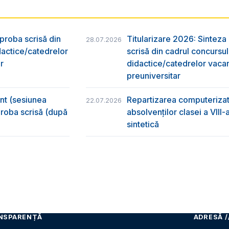
 proba scrisă din
Titularizare 2026: Sinteza r
28.07.2026
dactice/catedrelor
scrisă din cadrul concursu
r
didactice/catedrelor vaca
preuniversitar
ânt (sesiunea
Repartizarea computerizată
22.07.2026
 proba scrisă (după
absolvenţilor clasei a VIII
sintetică
NSPARENȚĂ
ADRESĂ /