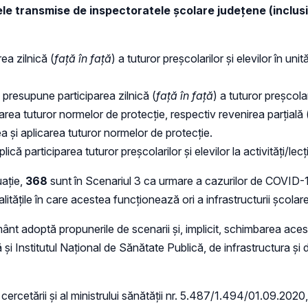
tele transmise de inspectoratele școlare județene
(inclus
rea zilnică (
față în față
) a tuturor preșcolarilor și elevilor în un
 presupune participarea zilnică (
față în față
) a tuturor preșcolar
licarea tuturor normelor de protecție, respectiv revenirea parțial
ea și aplicarea tuturor normelor de protecție.
plică participarea tuturor preșcolarilor și elevilor la activități/lecți
uație,
368
sunt în Scenariul 3 ca urmare a cazurilor de COVID-19
itățile în care acestea funcționează ori a infrastructurii școlare
ământ adoptă propunerile de scenarii și, implicit, schimbarea acest
și Institutul Național de Sănătate Publică, de infrastructura și 
 cercetării și al ministrului sănătății nr. 5.487/1.494/01.09.2020,