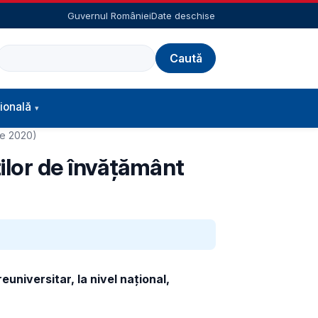
Guvernul României
Date deschise
Caută
ională
rie 2020)
ților de învățământ
universitar, la nivel național,