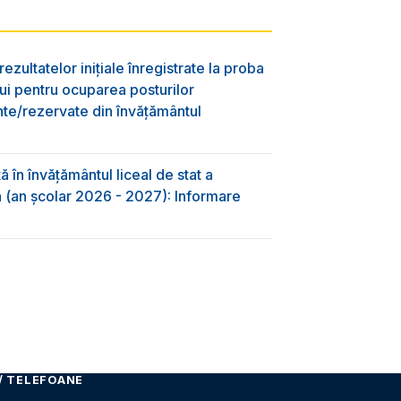
ezultatelor inițiale înregistrate la proba
lui pentru ocuparea posturilor
nte/rezervate din învăţământul
 în învăţământul liceal de stat a
-a (an școlar 2026 - 2027): Informare
/ TELEFOANE