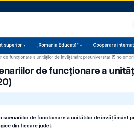
t superior
„România Educată”
Cooperare internaț
lor de funcționare a unităților de învățământ preuniversitar (5 noiemb
enariilor de funcționare a unită
20)
 scenariilor de funcționare a unităților de învățământ pre
gice din fiecare județ.