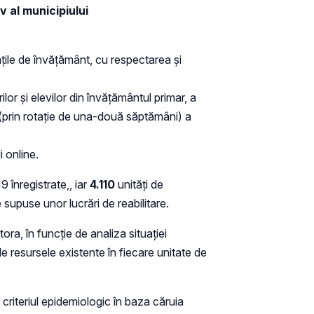
iv al municipiului
itățile de învățământ, cu respectarea și
ilor și elevilor din învățământul primar, a
ă (prin rotație de una-două săptămâni) a
i online.
 înregistrate,, iar
4.110
unități de
 supuse unor lucrări de reabilitare.
ora, în funcție de analiza situației
de resursele existente în fiecare unitate de
 criteriul epidemiologic în baza căruia