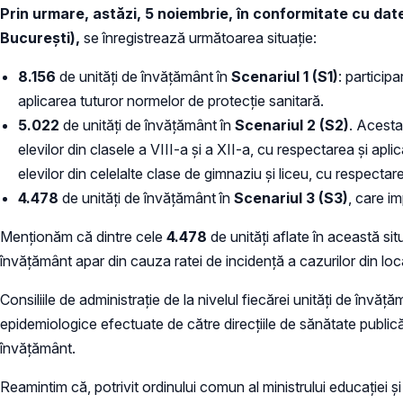
Prin urmare, astăzi, 5 noiembrie, în conformitate cu da
București),
se înregistrează următoarea situație:
8.156
de unități de învățământ în
Scenariul 1 (S1)
: participa
aplicarea tuturor normelor de protecție sanitară.
5.022
de unități de învățământ în
Scenariul 2 (S2)
. Acesta
elevilor din clasele a VIII-a și a XII-a, cu respectarea și ap
elevilor din celelalte clase de gimnaziu și liceu, cu respectar
4.478
de unități de învățământ în
Scenariul 3 (S3)
, care im
Menționăm că dintre cele
4.478
de unități aflate în această sit
învățământ apar din cauza ratei de incidență a cazurilor din local
Consiliile de administrație de la nivelul fiecărei unități de învăț
epidemiologice efectuate de către direcțiile de sănătate publică 
învățământ.
Reamintim că, potrivit ordinului comun al ministrului educației și